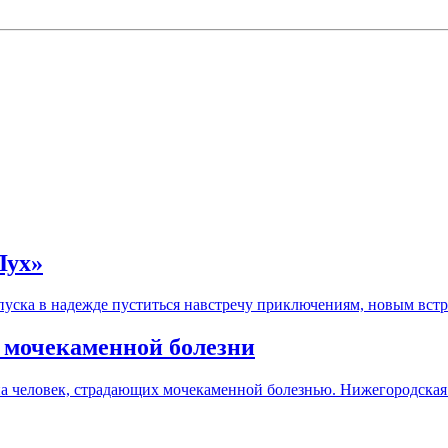
ух»
тпуска в надежде пуститься навстречу приключениям, новым вст
о мочекаменной болезни
она человек, страдающих мочекаменной болезнью. Нижегородска