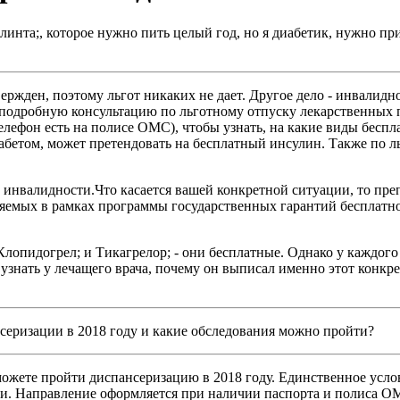
линта;, которое нужно пить целый год, но я диабетик, нужно пр
утвержден, поэтому льгот никаких не дает. Другое дело - инвал
е подробную консультацию по льготному отпуску лекарственных
елефон есть на полисе ОМС), чтобы узнать, на какие виды беспл
бетом, может претендовать на бесплатный инсулин. Также по ль
инвалидности.Что касается вашей конкретной ситуации, то преп
яемых в рамках программы государственных гарантий бесплатн
Клопидогрел; и Тикагрелор; - они бесплатные. Однако у каждог
знать у лечащего врача, почему он выписал именно этот конкре
нсеризации в 2018 году и какие обследования можно пройти?
 можете пройти диспансеризацию в 2018 году. Единственное услов
и. Направление оформляется при наличии паспорта и полиса ОМ