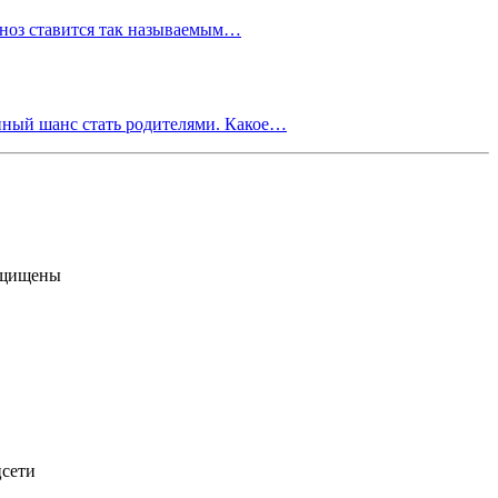
агноз ставится так называемым…
нный шанс стать родителями. Какое…
ащищены
цсети