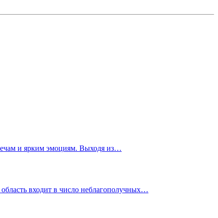
речам и ярким эмоциям. Выходя из…
я область входит в число неблагополучных…