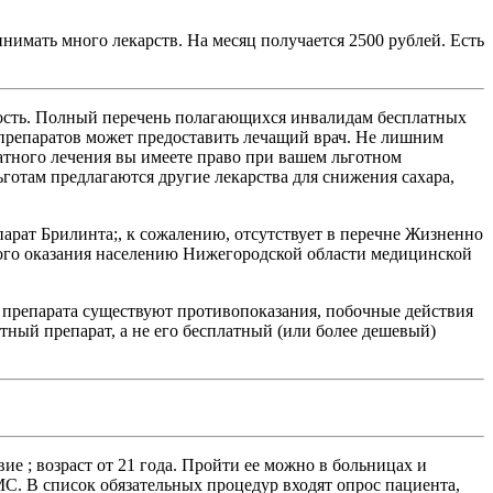
инимать много лекарств. На месяц получается 2500 рублей. Есть
идность. Полный перечень полагающихся инвалидам бесплатных
 препаратов может предоставить лечащий врач. Не лишним
атного лечения вы имеете право при вашем льготном
готам предлагаются другие лекарства для снижения сахара,
арат Брилинта;, к сожалению, отсутствует в перечне Жизненно
ого оказания населению Нижегородской области медицинской
о препарата существуют противопоказания, побочные действия
тный препарат, а не его бесплатный (или более дешевый)
ие ; возраст от 21 года. Пройти ее можно в больницах и
С. В список обязательных процедур входят опрос пациента,