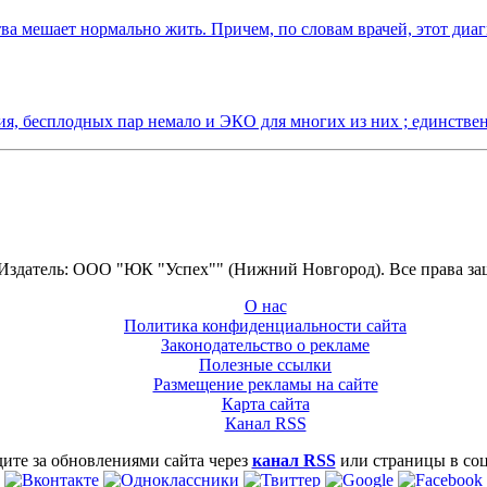
ства мешает нормально жить. Причем, по словам врачей, этот ди
ия, бесплодных пар немало и ЭКО для многих из них ; единстве
 Издатель: ООО "ЮК "Успех"" (Нижний Новгород). Все права з
О нас
Политика конфиденциальности сайта
Законодательство о рекламе
Полезные ссылки
Размещение рекламы на сайте
Карта сайта
Канал RSS
ите за обновлениями сайта через
канал RSS
или страницы в со