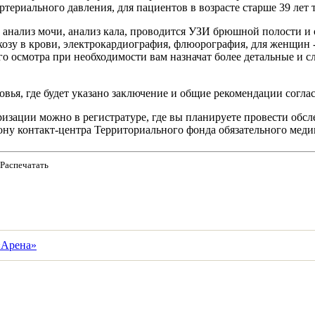
артериального давления, для пациентов в возрасте старше 39 лет
нализ мочи, анализ кала, проводится УЗИ брюшной полости и ор
юкозу в крови, электрокардиография, флюорография, для женщин 
го осмотра при необходимости вам назначат более детальные и с
овья, где будет указано заключение и общие рекомендации согл
изации можно в регистратуре, где вы планируете провести обсле
ону контакт-центра Территориального фонда обязательного меди
Распечатать