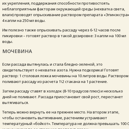
их укрепления, поддержания способности противостоять
неблагоприятным факторам окружающей среды (нехватка света,
влаги) проводят опрыскивание раствором препарата «Эпинэкстра»
4 капли на 250 мл воды.
Им полезно также опрыскивать рассаду через 6-12 часов после
пикировки – готовят раствор в такой дозировке: 3 капли на 100 мл
воды.
МОЧЕВИНА
Если рассада вытянулась и стала бледно-зеленой, это
свидетельствует о нехватке азота. Нужна подкормка! Готовят
раствор: 1 столовая ложка мочевины на 10 литров воды. Раствором
поливают рассаду из расчета 1\2 стакана на 1 растение.
Затем рассаду ставят в холодок (8-10 градусов плюс) и несколько
дней не поливают. Рассада приостановит свой рост, перестанет
вытягиваться.
Теперь можно вернуть ее на прежнее место. На втором этапе,
чтобы остановить вытягивание, растениям устраивают
температурный «бойкот». Температура не должна превышать 100 C