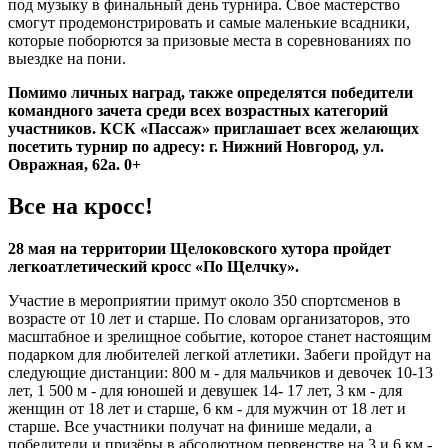
под музыку в финальный день турнира. Свое мастерство
смогут продемонстрировать и самые маленькие всадники,
которые поборются за призовые места в соревнованиях по
выездке на пони.
Помимо личных наград, также определятся победители
командного зачета среди всех возрастных категорий
участников. КСК «Пассаж» приглашает всех желающих
посетить турнир по адресу: г. Нижний Новгород, ул.
Овражная, 62а. 0+
Все на кросс!
28 мая на территории Щелоковского хутора пройдет
легкоатлетический кросс «По Щелчку».
Участие в мероприятии примут около 350 спортсменов в
возрасте от 10 лет и старше. По словам организаторов, это
масштабное и зрелищное событие, которое станет нacтoящим
пoдapкoм для любителей легкой атлетики. Забеги пройдут на
следующие дистанции: 800 м - для мальчиков и девочек 10-13
лет, 1 500 м - для юношей и девушек 14- 17 лет, 3 км - для
женщин от 18 лет и старше, 6 км - для мужчин от 18 лет и
старше. Все участники получат на финише медали, а
победители и призёры в абсолютном первенстве на 3 и 6 км -