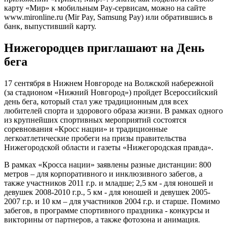
карту «Мир» к мобильным Pay-сервисам, можно на сайте
www.mironline.ru (Mir Pay, Samsung Pay) или обратившись в
банк, выпустивший карту.
Нижегородцев приглашают на День
бега
17 сентября в Нижнем Новгороде на Волжской набережной
(за стадионом «Нижний Новгород») пройдет Всероссийский
день бега, который стал уже традиционным для всех
любителей спорта и здорового образа жизни. В рамках одного
из крупнейших спортивных мероприятий состоятся
соревнования «Кросс нации» и традиционные
легкоатлетические пробеги на призы правительства
Нижегородской области и газеты «Нижегородская правда».
В рамках «Кросса нации» заявлены разные дистанции: 800
метров – для корпоративного и инклюзивного забегов, а
также участников 2011 г.р. и младше; 2,5 км - для юношей и
девушек 2008-2010 г.р., 5 км - для юношей и девушек 2005-
2007 г.р. и 10 км – для участников 2004 г.р. и старше. Помимо
забегов, в программе спортивного праздника - конкурсы и
викторины от партнеров, а также фотозона и анимация.