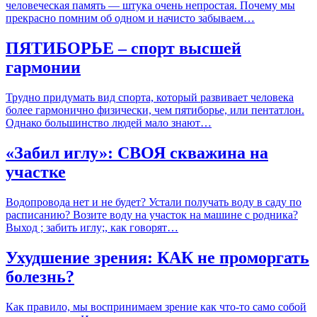
человеческая память — штука очень непростая. Почему мы
прекрасно помним об одном и начисто забываем…
ПЯТИБОРЬЕ – спорт высшей
гармонии
Трудно придумать вид спорта, который развивает человека
более гармонично физически, чем пятиборье, или пентатлон.
Однако большинство людей мало знают…
«Забил иглу»: СВОЯ скважина на
участке
Водопровода нет и не будет? Устали получать воду в саду по
расписанию? Возите воду на участок на машине с родника?
Выход ; забить иглу;, как говорят…
Ухудшение зрения: КАК не проморгать
болезнь?
Как правило, мы воспринимаем зрение как что-то само собой