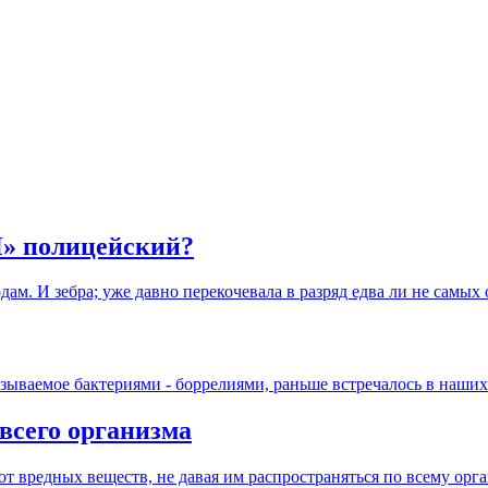
 полицейский?
дам. И зебра; уже давно перекочевала в разряд едва ли не самых
ызываемое бактериями - боррелиями, раньше встречалось в наших
 всего организма
т вредных веществ, не давая им распространяться по всему орг