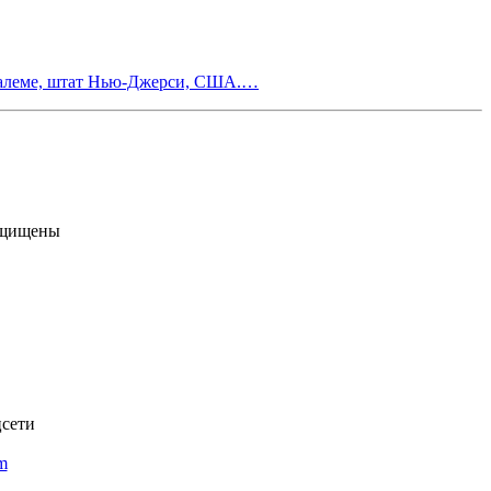
е Салеме, штат Нью-Джерси, США.…
ащищены
цсети
om