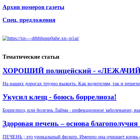
Архив номеров газеты
Спец. предложения
Тематические статьи
ХОРОШИЙ полицейский - «ЛЕЖАЧИЙ»
На наших дорогах трудно выжить. Как водителям, так и пешехо
Укусил клещ - боюсь боррелиоза!
Боррелиоз, или болезнь Лайма - инфекционное заболевание, в
Здоровая печень – основа благополучия
ПЕЧЕНЬ ; это уникальный фильтр. Именно она очищает кровь о