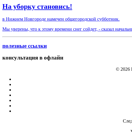
На уборку становись!
в Нижнем Новгороде намечен общегородской субботник.
Мы уверены, что к этому времени снег сойдет, - сказал начал
полезные ссылки
консультация в офлайн
© 2026
След