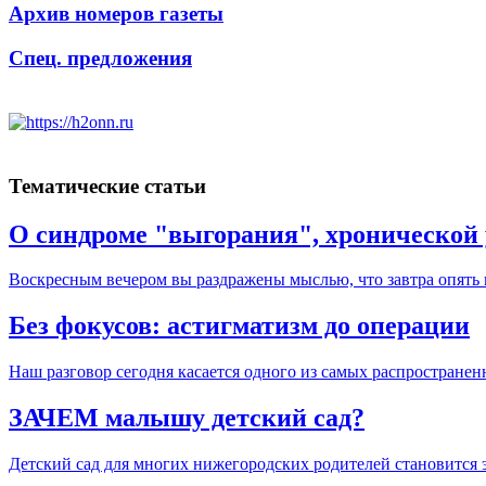
Архив номеров газеты
Спец. предложения
Тематические статьи
О синдроме "выгорания", хронической 
Воскресным вечером вы раздражены мыслью, что завтра опять 
Без фокусов: астигматизм до операции
Наш разговор сегодня касается одного из самых распростране
ЗАЧЕМ малышу детский сад?
Детский сад для многих нижегородских родителей становится э