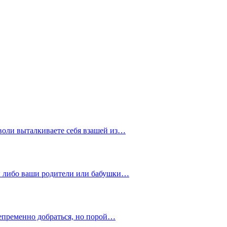
воли выталкиваете себя взашей из…
 вы либо ваши родители или бабушки…
 непременно добраться, но порой…