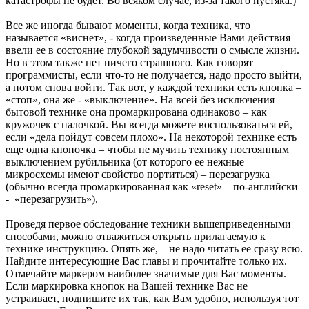
катастрофы не будет. Во всяком случае, из-за такого пустяка.)
Все же иногда бывают моменты, когда техника, что
называется «виснет», - когда произведенные Вами действия
ввели ее в состояние глубокой задумчивости о смысле жизни.
Но в этом также нет ничего страшного. Как говорят
программисты, если что-то не получается, надо просто выйти,
а потом снова войти. Так вот, у каждой техники есть кнопка –
«стоп», она же - «выключение». На всей без исключения
бытовой технике она промаркирована одинаково – как
кружочек с палочкой. Вы всегда можете воспользоваться ей,
если «дела пойдут совсем плохо». На некоторой технике есть
еще одна кнопочка – чтобы не мучить технику постоянным
выключением рубильника (от которого ее нежные
микросхемы имеют свойство портиться) – перезагрузка
(обычно всегда промаркированная как «reset» – по-английски
- «перезагрузить»).
Проведя первое обследование техники вышеприведенными
способами, можно отважиться открыть прилагаемую к
технике инструкцию. Опять же, – не надо читать ее сразу всю.
Найдите интересующие Вас главы и прочитайте только их.
Отмечайте маркером наиболее значимые для Вас моменты.
Если маркировка кнопок на Вашей технике Вас не
устраивает, подпишите их так, как Вам удобно, используя тот