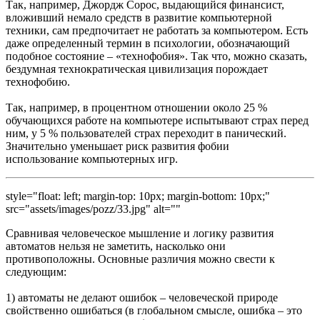
Так, например, Джордж Сорос, выдающийся финансист,
вложивший немало средств в развитие компьютерной
техники, сам предпочитает не работать за компьютером. Есть
даже определенный термин в психологии, обозначающий
подобное состояние – «технофобия». Так что, можно сказать,
бездумная технократическая цивилизация порождает
технофобию.
Так, например, в процентном отношении около 25 %
обучающихся работе на компьютере испытывают страх перед
ним, у 5 % пользователей страх переходит в панический.
Значительно уменьшает риск развития фобии
использование компьютерных игр.
style="float: left; margin-top: 10px; margin-bottom: 10px;"
src="assets/images/pozz/33.jpg" alt=""
Сравнивая человеческое мышление и логику развития
автоматов нельзя не заметить, насколько они
противоположны. Основные различия можно свести к
следующим:
1) автоматы не делают ошибок – человеческой природе
свойственно ошибаться (в глобальном смысле, ошибка – это