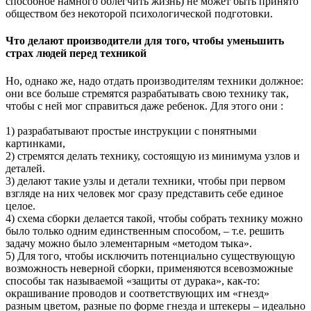
способное намного облегчить жизнь) не может быть принято
обществом без некоторой психологической подготовки.
Что делают производители для того, чтобы уменьшить
страх людей перед техникой
Но, однако же, надо отдать производителям техники должное:
они все больше стремятся разрабатывать свою технику так,
чтобы с ней мог справиться даже ребенок. Для этого они :
1) разрабатывают простые инструкции с понятными
картинками,
2) стремятся делать технику, состоящую из минимума узлов и
деталей.
3) делают такие узлы и детали техники, чтобы при первом
взгляде на них человек мог сразу представить себе единое
целое.
4) схема сборки делается такой, чтобы собрать технику можно
было только одним единственным способом, – т.е. решить
задачу можно было элементарным «методом тыка».
5) Для того, чтобы исключить потенциально существующую
возможность неверной сборки, применяются всевозможные
способы так называемой «защиты от дурака», как-то:
окрашивание проводов и соответствующих им «гнезд»
разным цветом, разные по форме гнезда и штекеры – идеально