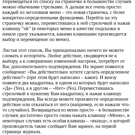
Перемещаться по списку на страничке в большинстве случаев
можно обычными стрелками. А дальше все очень просто:
каждый из заголовков меню – это новая страничка, с более
конкретно-определенными функциями. Перейти на эту
страничку можно, переместившись к ней стрелочкой и нажав
клавишу "ok" (в некоторых меню в качестве подсказки в
начале сразу указывается, какими клавишами производится
выбор и перемещение по меню).
Листая этот список, Вы принципиально ничего не можете
сломать и испортить. Любое действие, сводящееся не к
выбору, а к совершению изменений настроек, потребует от
Вас дополнительного подтверждения. На экране появится
сообщение: «Вы действительно хотите сделать определенное
действие?» (при этом будет написано – какое). И внизу
появятся два квадратика, в одном из которых будет написано
«Да» (Yes), а в другом – «Нет» (No). Переместившись
стрелочкой к нужному Вам квадратику, и нажав клавишу
подтверждения, Вы всегда можете произвести определенное
действие или отказаться от него (например, если нажали что-
то случайно). Возвращаться из меню просто – в большинстве
случаев достаточно просто снова нажать клавишу «Меню», в
некоторых случаях есть особая клавиша – «выход», о которой
производитель также сообщает Вам заранее, на первой
странице журнала.