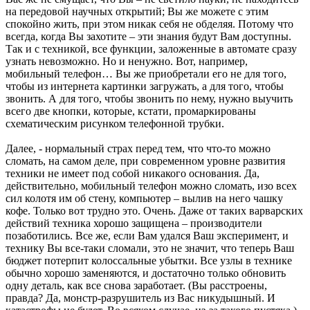
на передовой научных открытий; Вы же можете с этим
спокойно жить, при этом никак себя не обделяя. Потому что
всегда, когда Вы захотите – эти знания будут Вам доступны.
Так и с техникой, все функции, заложенные в автомате сразу
узнать невозможно. Но и ненужно. Вот, например,
мобильный телефон… Вы же приобретали его не для того,
чтобы из интернета картинки загружать, а для того, чтобы
звонить. А для того, чтобы звонить по нему, нужно выучить
всего две кнопки, которые, кстати, промаркированы
схематическим рисунком телефонной трубки.
Далее, - нормальный страх перед тем, что что-то можно
сломать, на самом деле, при современном уровне развития
техники не имеет под собой никакого основания. Да,
действительно, мобильный телефон можно сломать, изо всех
сил колотя им об стену, компьютер – вылив на него чашку
кофе. Только вот трудно это. Очень. Даже от таких варварских
действий техника хорошо защищена – производители
позаботились. Все же, если Вам удался Ваш эксперимент, и
технику Вы все-таки сломали, это не значит, что теперь Ваш
бюджет потерпит колоссальные убытки. Все узлы в технике
обычно хорошо заменяются, и достаточно только обновить
одну деталь, как все снова заработает. (Вы расстроены,
правда? Да, монстр-разрушитель из Вас никудышный. И