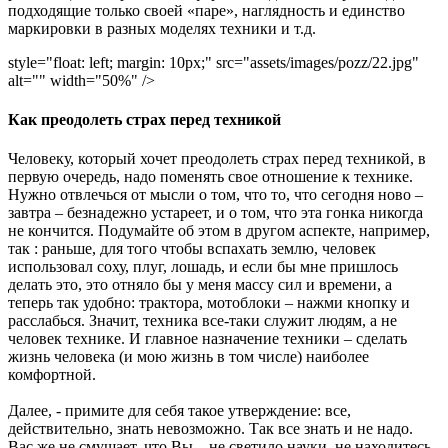
подходящие только своей «паре», наглядность и единство
маркировки в разных моделях техники и т.д.
style="float: left; margin: 10px;" src="assets/images/pozz/22.jpg"
alt="" width="50%" />
Как преодолеть страх перед техникой
Человеку, который хочет преодолеть страх перед техникой, в
первую очередь, надо поменять свое отношение к технике.
Нужно отвлечься от мысли о том, что то, что сегодня ново –
завтра – безнадежно устареет, и о том, что эта гонка никогда
не кончится. Подумайте об этом в другом аспекте, например,
так : раньше, для того чтобы вспахать землю, человек
использовал соху, плуг, лошадь, и если бы мне пришлось
делать это, это отняло бы у меня массу сил и времени, а
теперь так удобно: трактора, мотоблоки – нажми кнопку и
расслабься. Значит, техника все-таки служит людям, а не
человек технике. И главное назначение техники – сделать
жизнь человека (и мою жизнь в том числе) наиболее
комфортной.
Далее, - примите для себя такое утверждение: все,
действительно, знать невозможно. Так все знать и не надо.
Вас же не смущает, что Вы – не светило науки, не находитесь