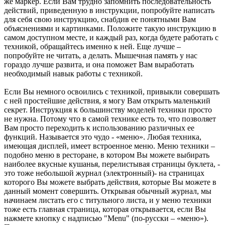
же маркер. Если Вам трудно запомнить последовательность
действий, приведенную в инструкции, попробуйте написать
для себя свою инструкцию, снабдив ее понятными Вам
объяснениями и картинками. Положите такую инструкцию в
самом доступном месте, и каждый раз, когда будете работать с
техникой, обращайтесь именно к ней. Еще лучше –
попробуйте не читать, а делать. Мышечная память у нас
гораздо лучше развита, и она поможет Вам выработать
необходимый навык работы с техникой.
Если Вы немного освоились с техникой, привыкли совершать
с ней простейшие действия, я могу Вам открыть маленький
секрет. Инструкция к большинству моделей техники просто
не нужна. Потому что в самой технике есть то, что позволяет
Вам просто переходить к использованию различных ее
функций. Называется это чудо - «меню». Любая техника,
имеющая дисплей, имеет встроенное меню. Меню техники –
подобно меню в ресторане, в котором Вы можете выбирать
наиболее вкусные кушанья, перелистывая страницы буклета, -
это тоже небольшой журнал (электронный)- на страницах
которого Вы можете выбрать действия, которые Вы можете в
данный момент совершить. Открывая обычный журнал, мы
начинаем листать его с титульного листа, и у меню техники
тоже есть главная страница, которая открывается, если Вы
нажмете кнопку с надписью "Menu" (по-русски – «меню»).