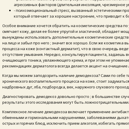
агрессивных факторов (длительная инсоляция, чрезмерное у
- психоэмоциональный стресс, вызванный эстетическими про
который отвечает за хорошее настроение, что приводит к бо
Особое внимание хочется обратить на косметические средства по 
смягчает кожу, делая ее более упругой и эластичной, обладает м
вынуждены использовать дополнительные косметические средства.
на лицо и забыл про него ; значит все хорошо. Если же косметика
процесса на коже (контактный дерматит), что в свою очередь вед
отсутствие умывания. Нередко, консультируя пациента, задаешь в
очищающего тоника, увлажняющего крема, и при этом не упоминает
рекомендациях дерматолога всегда делается акцент на очищение 
Когда мы можем заподозрить наличие демодекоза? Сами по себе ти
хронического воспалительного процесса на коже, стоит задуматьс
надбровных дуг, лба, подбородка, век, наружного слухового прохо
Диагностировать демодекоз довольно просто ; в большинстве случа
результаты этого исследования могут быть ложноотрицательными
Комплексное лечение демодекоза включает применение антибакте
обменными и гормональными нарушениями, заболеваниями дыхател
острых и горячих блюд, исключить прием алкоголя, избегать прям