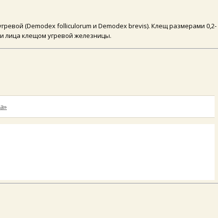
евой (Demodex folliculorum и Demodex brevis). Клещ размерами 0,2-
ожи лица клещом угревой железницы.