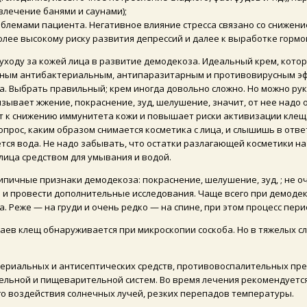
влечение банями и саунами);
блемами пациента. Негативное влияние стресса связано со снижение
лее высокому риску развития депрессий и далее к выработке гормон
уходу за кожей лица в развитие демодекоза. Идеальный крем, котор
ощным антибактериальным, антипаразитарным и противовирусным эфф
 Выбрать правильный; крем иногда довольно сложно. Но можно рук
 вызывает жжение, покраснение, зуд, шелушение, значит, от нее над
ет к снижению иммунитета кожи и повышает риски активизации клеща.
опрос, каким образом снимается косметика с лица, и слышишь в отв
ся вода. Не надо забывать, что остатки разлагающей косметики на 
лица средством для умывания и водой.
пичные признаки демодекоза: покраснение, шелушение, зуд, ; не оч
я и провести дополнительные исследования. Чаще всего при демодек
да. Реже — на груди и очень редко — на спине, при этом процесс пе
ев клещ обнаруживается при микроскопии соскоба. Но в тяжелых слу
.
риальных и антисептических средств, противовоспалительных преп
ьной и пищеварительной систем. Во время лечения рекомендуется
ого воздействия солнечных лучей, резких перепадов температуры.