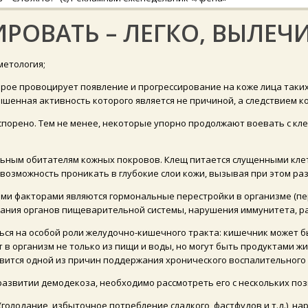
РОВАТЬ – ЛЕГКО, ВЫЛЕЧИ
метология;
рое провоцирует появление и прогрессирование на коже лица таких п
ышенная активность которого является не причиной, а следствием 
порено. Тем не менее, некоторые упорно продолжают воевать с клещ
ьным обитателям кожных покровов. Клещ питается слущенными клет
озможность проникать в глубокие слои кожи, вызывая при этом раз
ми факторами являются гормональные перестройки в организме (пе
вания органов пищеварительной системы, нарушения иммунитета, р
ься на особой роли желудочно-кишечного тракта: кишечник может б
т в организм не только из пищи и воды, но могут быть продуктами 
овится одной из причин поддержания хронического воспалительного 
развитии демодекоза, необходимо рассмотреть его с нескольких поз
(голодание, избыточное потребление сладкого, фастфудов и т.д.), н