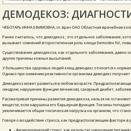
ДЕМОДЕКОЗ: ДИАГНОСТИ
ЧЕБОТАРЬ ИННА ЕФИМОВНА, гл. врач ОАО Областная врачебная кос
Ранее считалось, что демодекоз ; это отдельное заболевание, кото
вызывает сомнений второстепенная роль клеща Demodex fol., пов
Существование демодекоза, как отдельного заболевания, давно ос
другие причины кожных высыпаний.
У большинства здоровых людей клещ демодекс относится к нормал
Однако при снижении реактивности организма демодекс получает в
Демодекоз может развиться в любом возрасте. Предрасполагающи
синдром, нарушение функции яичников), сахарный диабет, заболе
Рассматривая причины развития демодекоза, нельзя не остановит
веществ, если нарушена его барьерная функция. Токсины попадаю
увеличивается общая токсическая нагрузка на организм, что стан
Говоря о воздействие стресса, как предрасполагающем факторе в 
- физиологический стресс, как результат нарушения питания 