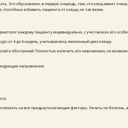
вать. Это обусловлено, в первую очередь, тем, что клещ имеет оче
, способных избавить пациента от клеща, не так велик.
матолог каждому пациенту индивидуально, с учетом всех его особ
курс от 4 до 6 недель, учитывая весь жизненный цикл клеща.
ий и обострений. Полностью излечить его невозможно, но возможно
следующие направления:
сса.
ствовать на все предрасполагающие факторы. Лечить не болезнь, а 