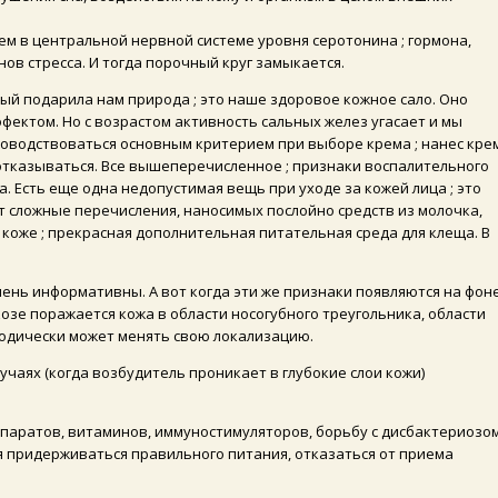
м в центральной нервной системе уровня серотонина ; гормона,
ов стресса. И тогда порочный круг замыкается.
ый подарила нам природа ; это наше здоровое кожное сало. Оно
ектом. Но с возрастом активность сальных желез угасает и мы
оводствоваться основным критерием при выборе крема ; нанес кре
о отказываться. Все вышеперечисленное ; признаки воспалительного
 Есть еще одна недопустимая вещь при уходе за кожей лица ; это
ет сложные перечисления, наносимых послойно средств из молочка,
коже ; прекрасная дополнительная питательная среда для клеща. В
ень информативны. А вот когда эти же признаки появляются на фон
озе поражается кожа в области носогубного треугольника, области
риодически может менять свою локализацию.
чаях (когда возбудитель проникает в глубокие слои кожи)
аратов, витаминов, иммуностимуляторов, борьбу с дисбактериозом
 придерживаться правильного питания, отказаться от приема