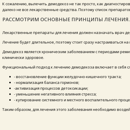
К сожалению, вылечить демодекоз не так просто, как диагностиро
далеко не все лекарственные средства. Поэтому список препаратов
РАССМОТРИМ ОСНОВНЫЕ ПРИНЦИПЫ ЛЕЧЕНИЯ.
Лекарственные препараты для лечения должен назначать врач дер
Лечение будет длительное, поэтому стоит сразу настраиваться на 
Демодекоз является хроническим заболеванием с периодами ремисс
клинически здоровое.
Функциональный подход к лечению демодекоза включает в себя 
- восстановление функции желудочно-кишечного тракта;
- нормализация баланса гормонов;
-активизация процессов детоксикации;
- уменьшение негативного влияния стресса;
- купирование системного и местного воспалительного проце
Таким образом, для лечения этого заболевания необходимо воздей