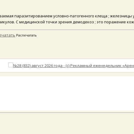
ваемая паразитированием условно-патогенного клеща ; железницы угр
лликулов. С медицинской точки зрения демодекоз ; это поражение к
Распечатать