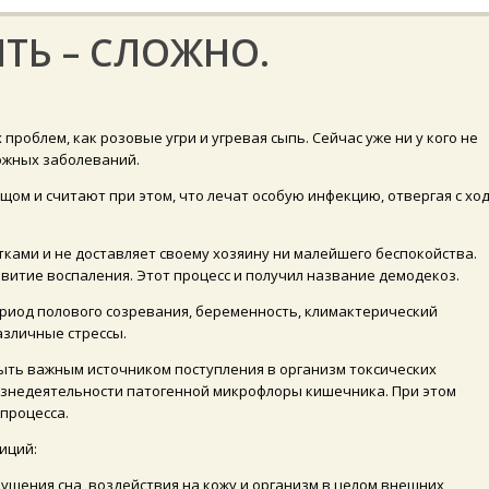
ТЬ – СЛОЖНО.
роблем, как розовые угри и угревая сыпь. Сейчас уже ни у кого не
кожных заболеваний.
ом и считают при этом, что лечат особую инфекцию, отвергая с хо
ками и не доставляет своему хозяину ни малейшего беспокойства.
витие воспаления. Этот процесс и получил название демодекоз.
риод полового созревания, беременность, климактерический
азличные стрессы.
ыть важным источником поступления в организм токсических
жизнедеятельности патогенной микрофлоры кишечника. При этом
процесса.
иций:
арушения сна, воздействия на кожу и организм в целом внешних