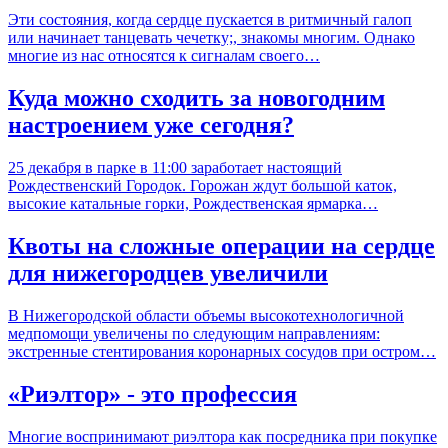
Эти состояния, когда сердце пускается в ритмичный галоп
или начинает танцевать чечетку;, знакомы многим. Однако
многие из нас относятся к сигналам своего…
Куда можно сходить за новогодним
настроением уже сегодня?
25 декабря в парке в 11:00 заработает настоящий
Рождественский Городок. Горожан ждут большой каток,
высокие катальные горки, Рождественская ярмарка…
Квоты на сложные операции на сердце
для нижегородцев увеличили
В Нижегородской области объемы высокотехнологичной
медпомощи увеличены по следующим направлениям:
экстренные стентирования коронарных сосудов при остром…
«Риэлтор» - это профессия
Многие воспринимают риэлтора как посредника при покупке