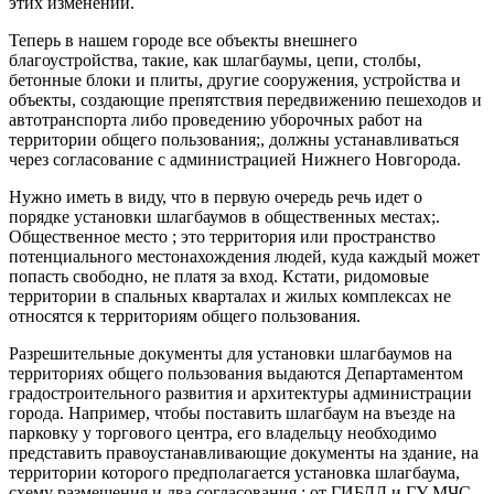
этих изменений.
Теперь в нашем городе все объекты внешнего
благоустройства, такие, как шлагбаумы, цепи, столбы,
бетонные блоки и плиты, другие сооружения, устройства и
объекты, создающие препятствия передвижению пешеходов и
автотранспорта либо проведению уборочных работ на
территории общего пользования;, должны устанавливаться
через согласование с администрацией Нижнего Новгорода.
Нужно иметь в виду, что в первую очередь речь идет о
порядке установки шлагбаумов в общественных местах;.
Общественное место ; это территория или пространство
потенциального местонахождения людей, куда каждый может
попасть свободно, не платя за вход. Кстати, ридомовые
территории в спальных кварталах и жилых комплексах не
относятся к территориям общего пользования.
Разрешительные документы для установки шлагбаумов на
территориях общего пользования выдаются Департаментом
градостроительного развития и архитектуры администрации
города. Например, чтобы поставить шлагбаум на въезде на
парковку у торгового центра, его владельцу необходимо
представить правоустанавливающие документы на здание, на
территории которого предполагается установка шлагбаума,
схему размещения и два согласования ; от ГИБДД и ГУ МЧС