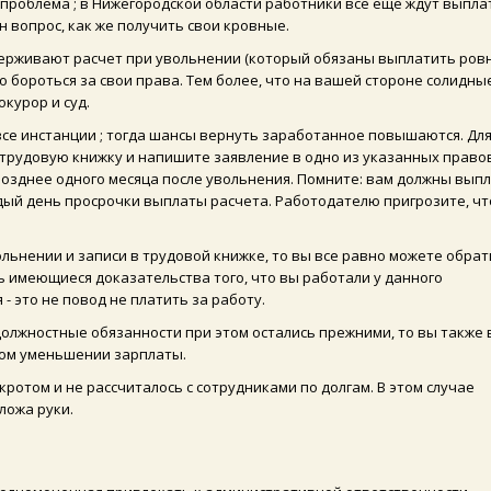
 проблема ; в Нижегородской области работники все еще ждут выпла
н вопрос, как же получить свои кровные.
держивают расчет при увольнении (который обязаны выплатить ров
о бороться за свои права. Тем более, что на вашей стороне солидны
курор и суд.
се инстанции ; тогда шансы вернуть заработанное повышаются. Для
 трудовую книжку и напишите заявление в одно из указанных право
позднее одного месяца после увольнения. Помните: вам должны вып
ждый день просрочки выплаты расчета. Работодателю пригрозите, чт
льнении и записи в трудовой книжке, то вы все равно можете обрат
 имеющиеся доказательства того, что вы работали у данного
 это не повод не платить за работу.
должностные обязанности при этом остались прежними, то вы также
ном уменьшении зарплаты.
ротом и не рассчиталось с сотрудниками по долгам. В этом случае
сложа руки.