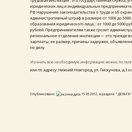
Трудовая инспекция ; это государственная служба, 
юридических лиц и индивидуальных предпринимателей
РФ Нарушение законодательства о труде и об охране
административный штраф в размере от 1000 до 5000
образования юридического лица, ; от 1000 до 5000 р
рублей. Предпринимателям также грозит администра
региональное отделение инспекции — это прежде все
зарплаты, ее размер, причины задержек, объявленны
по делу.
Уточнить всю необходимую информацию можно по телефо
или по адресу: Нижний Новгород, ул. Пискунова, д.3 корп
Опубликовано:
15 05 2012, в разделе " ДЕНЬГИ 