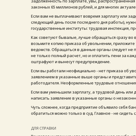
Задолженность по зарплате, увы, распространенная
законных 65 миллионов рублей, и для многих актуале
Если вам не выплачивают вовремя зарплату или за
следующий день после последнего дня работы), нужн
государственные институты: трудовая инспекция, про
Как советуют бывалые, лучше обращаться сразу во в
возьмите копию приказа об увольнении, приложите
ведомств. Обращаться в данные органы следует не 
не только полный расчет, но и оплатить пени за ка
оштрафуют и вынесут предупреждение.
Если вы работали неофициально - нет приказа об уво
заявлением в указанные выше органы и представить
работодателя. Неоформленные трудовые отношения -
Если вам уменьшили зарплату, а трудовой день или 
написать заявление в указанные органы о незакон
Чуть сложнее, когда предприятие объявило себя банк
обратиться можно только в суд. Главное - не сидеть 
ДЛЯ СПРАВКИ