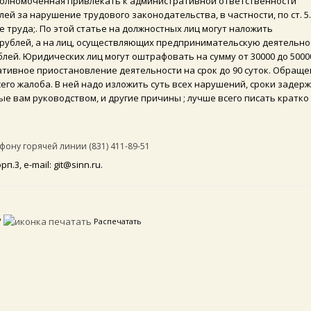
уполномоченная привлекать к административной ответ­ственности
 за нарушение трудового законодатель­ства, в частности, по ст. 5.
 труда;. По этой статье на должностных лиц могут наложить
 рублей, а на лиц, осуществляющих предпринимательскую деятельно
ублей. Юридических лиц могут оштрафовать на сумму от 30000 до 5000
тивное приостановление деятельности на срок до 90 суток. Обраще
го жалоба. В ней надо изложить суть всех нарушений, сроки задер
е вам руководством, и другие причины ; лучше всего писать кратко 
ну горячей линии (831) 411-89-51
.3, e-mail: git@sinn.ru.
"
Распечатать