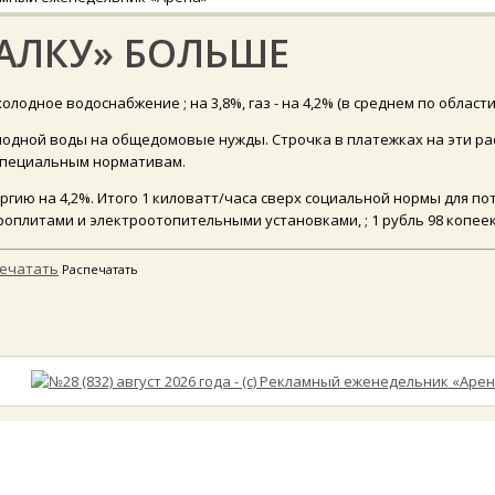
АЛКУ» БОЛЬШЕ
олодное водоснабжение ; на 3,8%, газ - на 4,2% (в среднем по области
лодной воды на общедомовые нужды. Строчка в платежках на эти ра
оспециальным нормативам.
гию на 4,2%. Итого 1 киловатт/часа сверх социальной нормы для пот
ктроплитами и электроотопительными установками, ; 1 рубль 98 копеек
Распечатать