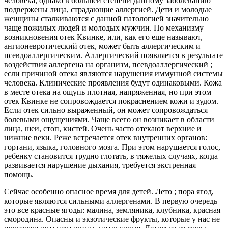
человека, однако в большей степени данному заболеванию
подвержены лица, страдающие аллергией. Дети и молодые
женщины сталкиваются с данной патологией значительно
чаще пожилых людей и молодых мужчин. По механизму
возникновения отек Квинке, или, как его еще называют,
ангионевротический отек, может быть аллергическим и
псевдоаллергическим. Аллергический появляется в результате
воздействия аллергена на организм, псевдоаллергический ;
если причиной отека являются нарушения иммунной системы
человека. Клинические проявления будут одинаковыми. Кожа
в месте отека на ощупь плотная, напряженная, но при этом
отек Квинке не сопровождается покраснением кожи и зудом.
Если отек сильно выраженный, он может сопровождаться
болевыми ощущениями. Чаще всего он возникает в области
лица, шеи, стоп, кистей. Очень часто отекают верхние и
нижние веки. Реже встречается отек внутренних органов:
гортани, языка, головного мозга. При этом нарушается голос,
ребенку становится трудно глотать, в тяжелых случаях, когда
развивается нарушение дыхания, требуется экстренная
помощь.
Сейчас особенно опасное время для детей. Лето ; пора ягод,
которые являются сильными аллергенами. В первую очередь
это все красные ягоды: малина, земляника, клубника, красная
смородина. Опасны и экзотические фрукты, которые у нас не