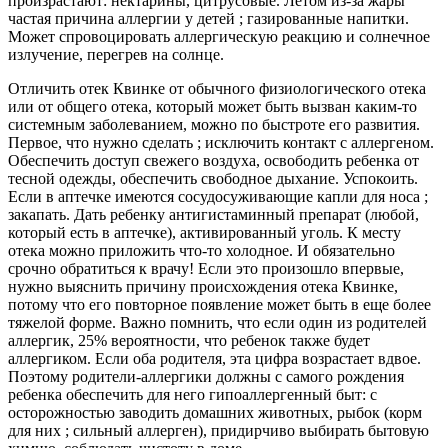
произрастают: нектарины, цитрусовые. Летом из-за жары
частая причина аллергии у детей ; газированные напитки.
Может спровоцировать аллергическую реакцию и солнечное
излучение, перегрев на солнце.
Отличить отек Квинке от обычного физиологического отека
или от общего отека, который может быть вызван каким-то
системным заболеванием, можно по быстроте его развития.
Первое, что нужно сделать ; исключить контакт с аллергеном.
Обеспечить доступ свежего воздуха, освободить ребенка от
тесной одежды, обеспечить свободное дыхание. Успокоить.
Если в аптечке имеются сосудосуживающие капли для носа ;
закапать. Дать ребенку антигистаминный препарат (любой,
который есть в аптечке), активированный уголь. К месту
отека можно приложить что-то холодное. И обязательно
срочно обратиться к врачу! Если это произошло впервые,
нужно выяснить причину происхождения отека Квинке,
потому что его повторное появление может быть в еще более
тяжелой форме. Важно помнить, что если один из родителей
аллергик, 25% вероятности, что ребенок также будет
аллергиком. Если оба родителя, эта цифра возрастает вдвое.
Поэтому родители-аллергики должны с самого рождения
ребенка обеспечить для него гипоаллергенный быт: с
осторожностью заводить домашних животных, рыбок (корм
для них ; сильный аллерген), придирчиво выбирать бытовую