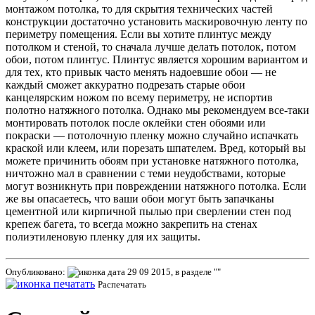
монтажом потолка, то для скрытия технических частей
конструкции достаточно установить маскировочную ленту по
периметру помещения. Если вы хотите плинтус между
потолком и стеной, то сначала лучше делать потолок, потом
обои, потом плинтус. Плинтус является хорошим вариантом и
для тех, кто привык часто менять надоевшие обои — не
каждый сможет аккуратно подрезать старые обои
канцелярским ножом по всему периметру, не испортив
полотно натяжного потолка. Однако мы рекомендуем все-таки
монтировать потолок после оклейки стен обоями или
покраски — потолочную пленку можно случайно испачкать
краской или клеем, или порезать шпателем. Вред, который вы
можете причинить обоям при установке натяжного потолка,
ничтожно мал в сравнении с теми неудобствами, которые
могут возникнуть при повреждении натяжного потолка. Если
же вы опасаетесь, что ваши обои могут быть запачканы
цементной или кирпичной пылью при сверлении стен под
крепеж багета, то всегда можно закрепить на стенах
полиэтиленовую пленку для их защиты.
Опубликовано:
29 09 2015, в разделе ""
Распечатать