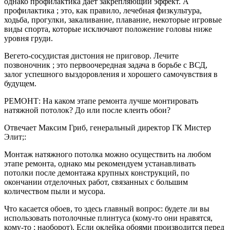
однако профилактика дает закрепляющий эффект. А
профилактика ; это, как правило, лечебная физкультура,
ходьба, прогулки, закаливание, плавание, некоторые игровые
виды спорта, которые исключают положение головы ниже
уровня груди.
Вегето-сосудистая дистония не приговор. Лечите
позвоночник ; это первоочередная задача в борьбе с ВСД,
залог успешного выздоровления и хорошего самочувствия в
будущем.
РЕМОНТ: На каком этапе ремонта лучше монтировать
натяжной потолок? До или после клеить обои?
Отвечает Максим Гриб, генеральный директор ГК Мистер
Элит;:
Монтаж натяжного потолка можно осуществить на любом
этапе ремонта, однако мы рекомендуем устанавливать
потолки после демонтажа крупных конструкций, по
окончании отделочных работ, связанных с большим
количеством пыли и мусора.
Что касается обоев, то здесь главный вопрос: будете ли вы
использовать потолочные плинтуса (кому-то они нравятся,
кому-то ; наоборот). Если оклейка обоями производится перед