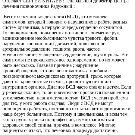
Отвечает CЕРГЕЙ КИТАЕВ ; генеральный директор Центра
лечения позвоночника Радужный;:
;Вегето-сосу-дистая дистония (ВСД) ; это комплекс
симптомов, который говорит о нарушениях в работе разных
систем организма, в первую очередь сердечно-сосудистой.
Головокружения, повышення потливость, онемение рук,
возникновение необъяснимого чувства тревоги, фобии,
нарушение координации движений, повышенное
артериальное давление, тошнота, рвота, частое
мочеиспускание, учащенное сердцебиение, шум в ушах. Эти
симптомы не проявляются все одновременно, но их может
быть несколько. Главная причина ; нарушение
кровообращения, которое возникает из-за проблем с
позвоночником: междисковых протрузий, грыж, которые
давят на кровеносные сосуды, препятствуя питанию
внутренних органов. Диагноз ВСД часто ставят и детям. Если
у ребенка сколиоз, то он обязательно проявится повышенной
утомляемостью, невнимательностью. ВСД ; частая проблема
для тех, у кого работа сидячая;. Люди с ВСД не могут
полноценно работать, постоянно испытывают недомогание и
чаще берут больничные. Поэтому и школьникам, и всем тем,
кто в группах риска по профессии, нужно заниматься
здоровьем своей спины, причем, в комплексе. Многие
пациенты считают, что лечебных процедур достаточно,