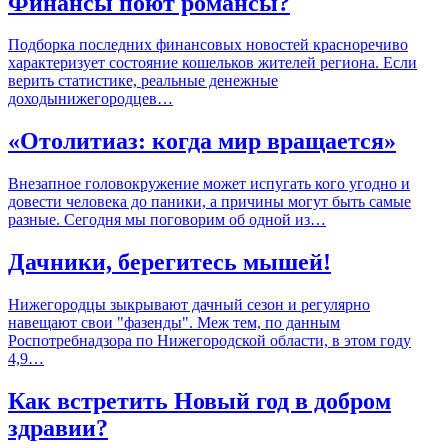
Финансы поют романсы?
Подборка последних финансовых новостей красноречиво
характеризует состояние кошельков жителей региона. Если
верить статистике, реальные денежные
доходынижегородцев…
«Отолитиаз: когда мир вращается»
Внезапное головокружение может испугать кого угодно и
довести человека до паники, а причины могут быть самые
разные. Сегодня мы поговорим об одной из…
Дачники, берегитесь мышей!
Нижегородцы зыкрывают дачный сезон и регулярно
навещают свои "фазенды". Меж тем, по данным
Роспотребнадзора по Нижегородской области, в этом году
4,9…
Как встретить Новый год в добром
здравии?