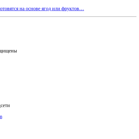
готовятся на основе ягод или фруктов…
ащищены
цсети
om