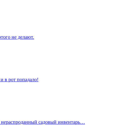
того не делают.
и в рот попадало!
на нераспроданный садовый инвентарь…