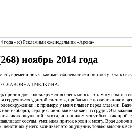
68) ноябрь 2014 года
очет ; времени нет. С какими заболеваниями они могут быть свя
А ВЯЧЕСЛАВОВНА ПЧЁЛКИНА:
едь причин для головокружения очень много ; это могут быть из
ия сердечно-сосудистой системы, проблемы с позвоночником, де
 головокружения; ; к примеру, у меня плывет перед глазами;. 
т; или наоборот, сердце словно выскакивает из груди;. Эта важ
ния таких ощущений ; масса, источником могут быть как проблем
авливает сосуды, уменьшая приток крови к мозгу. Врач дополни
х, действиях у него возникает это ощущение, только выяснив вс