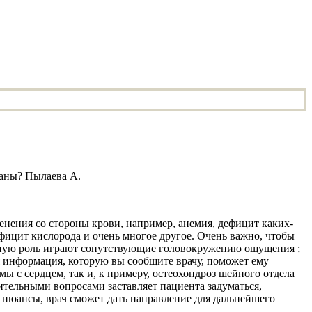
заны? Пылаева А.
менения со стороны крови, например, анемия, дефицит каких-
фицит кислорода и очень многое другое. Очень важно, чтобы
Важную роль играют сопутствующие головокружению ощущения ;
ная информация, которую вы сообщите врачу, поможет ему
ы с сердцем, так и, к примеру, остеохондроз шейного отдела
тельными вопросами заставляет пациента задуматься,
е нюансы, врач сможет дать направление для дальнейшего