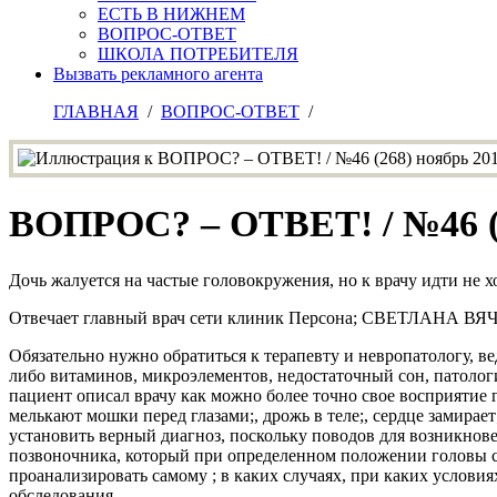
ЕСТЬ В НИЖНЕМ
ВОПРОС-ОТВЕТ
ШКОЛА ПОТРЕБИТЕЛЯ
Вызвать рекламного агента
ГЛАВНАЯ
/
ВОПРОС-ОТВЕТ
/
ВОПРОС? – ОТВЕТ! / №46 (2
Дочь жалуется на частые головокружения, но к врачу идти не х
Отвечает главный врач сети клиник Персона; СВЕТЛАН
Обязательно нужно обратиться к терапевту и невропатологу, в
либо витаминов, микроэлементов, недостаточный сон, патолог
пациент описал врачу как можно более точно свое восприятие
мелькают мошки перед глазами;, дрожь в теле;, сердце замирае
установить верный диагноз, поскольку поводов для возникнове
позвоночника, который при определенном положении головы сд
проанализировать самому ; в каких случаях, при каких условия
обследования.