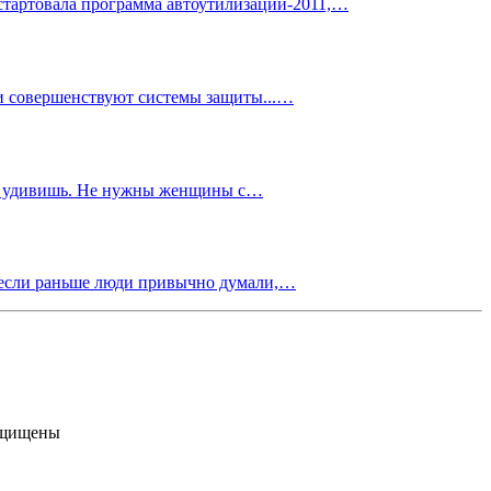
 стартовала программа автоутилизации-2011,…
ки совершенствуют системы защиты...…
 не удивишь. Не нужны женщины с…
, если раньше люди привычно думали,…
ащищены