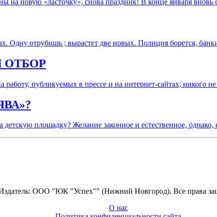
ы на новую «ласточку», снова праздник! В конце января вновь
вах. Одну отрубишь ; вырастет две новых. Полиция борется, бан
Й ОТБОР
а работу, публикуемых в прессе и на интернет-сайтах, никого
ЯВА»?
а детскую площадку? Желание законное и естественное, однако
 Издатель: ООО "ЮК "Успех"" (Нижний Новгород). Все права з
О нас
Политика конфиденциальности сайта