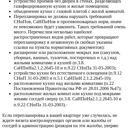
устройство проёмов без дверей в стенах, разделяющих
газифицированную кухню и жилые помещения;
объединение кухни с газовой плитой с жилой комнатой.
Перепланировка не должна нарушать требований
СНиПов, СаНПиНов и противопожарных норм, иначе
ее невозможно будет узаконить. Таких требований очень
много. Перечислим несколько наиболее
распространенных видов работ, которые превращают
перепланировку в незаконную (в скобках указаны
ссылки на пункты нормативных документов):
расширение или расположение мокрых зон (санузлов,
уборных, ванных, туалетов, постирочных и т.д.) над
жилыми комнатами и кухней (п.3.8.
СаНПиНа2.1.2.2645-10 и п.9.22 СНиПа 31-03-2003);
устройство кухни без естественного освещения (п.9.12
СНиП 31-03-2003 и п.5.1 СаНПиН 2.1.2.2645-10);
расположение кухни над жилыми комнатами (п.22
Постановления Правительства РФ от 28.01.2006 №47);
расположение жилых комнат или кухни под мокрыми
зонами соседей сверху (п.3.8. СаНПиНа2.1.2.2645-10 и
п.9.22 СНиПа 31-03-2003).
·
Если перепланировка в вашей квартире уже случилась, не
ждите визита контролирующих органов или жалобы от
соседей в администрацию (реакция на эти жалобы, уверяю