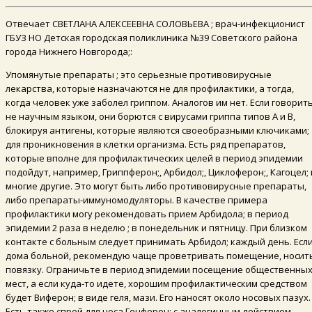
Отвечает СВЕТЛАНА АЛЕКСЕЕВНА СОЛОВЬЕВА ; врач-инфекционист
ГБУЗ НО Детская городская поликлиника №39 Советского района
города Нижнего Новгорода;:
Упомянутые препараты ; это серьезные противовирусные
лекарства, которые назначаются не для профилактики, а тогда,
когда человек уже заболел гриппом. Аналогов им нет. Если говорит
не научным языком, они борются с вирусами гриппа типов А и В,
блокируя антигены, которые являются своеобразными ключиками;
для проникновения в клетки организма. Есть ряд препаратов,
которые вполне для профилактических целей в период эпидемии
подойдут, например, Гриппферон;, Арбидол;, Циклоферон;, Кагоцел; 
многие другие. Это могут быть либо противовирусные препараты,
либо препараты-иммуномодуляторы. В качестве примера
профилактики могу рекомендовать прием Арбидола; в период
эпидемии 2 раза в неделю ; в понедельник и пятницу. При близком
контакте с больным следует принимать Арбидол; каждый день. Есл
дома больной, рекомендую чаще проветривать помещение, носит
повязку. Ограничьте в период эпидемии посещение общественны
мест, а если куда-то идете, хорошим профилактическим средством
будет Виферон; в виде геля, мази. Его наносят около носовых пазух.
Есть также спрей для носа Генферон; с аналогичным действием.