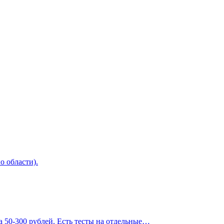
о области).
 50-300 рублей. Есть тесты на отдельные…