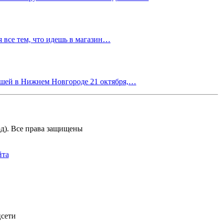
я все тем, что идешь в магазин…
дшей в Нижнем Новгороде 21 октября,…
д). Все права защищены
йта
цсети