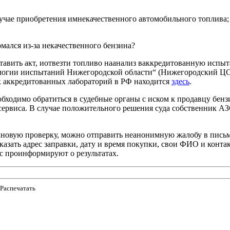
лучае приобретения имнекачественного автомобильного топлива
омался из-за некачественного бензина?
составить акт, иотвезти топливо наанализ ваккредитованную ис
огии ииспытаний Нижегородской области“ (Нижегородский ЦСМ). 
сок аккредитованных лабораторий в РФ находится
здесь
.
еобходимо обратиться в судебные органы с иском к продавцу бенз
сервиса. В случае положительного решения суда собственник АЗС
лановую проверку, можно отправить неанонимную жалобу в пис
 указать адрес заправки, дату и время покупки, свои ФИО и кон
с проинформируют о результатах.
Распечатать