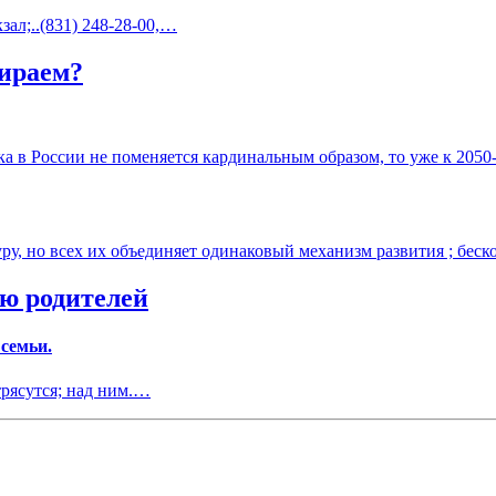
ал;..(831) 248-28-00,…
раем?
а в России не поменяется кардинальным образом, то уже к 205
ру, но всех их объединяет одинаковый механизм развития ; бес
ю родителей
 семьи.
трясутся; над ним.…