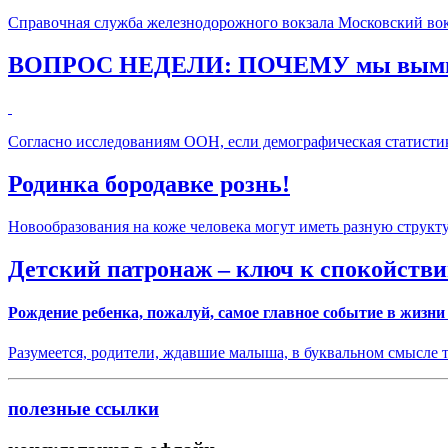
Справочная служба железнодорожного вокзала Московский вокз
ВОПРОС НЕДЕЛИ: ПОЧЕМУ мы выми
Согласно исследованиям ООН, если демографическая статистик
Родинка бородавке рознь!
Новообразования на коже человека могут иметь разную структу
Детский патронаж – ключ к спокойстви
Рождение ребенка, пожалуй, самое главное событие в жизни
Разумеется, родители, ждавшие малыша, в буквальном смысле 
полезные ссылки