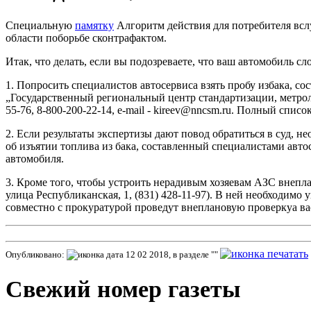
Специальную
памятку
Алгоритм действия для потребителя вс
области поборьбе сконтрафактом.
Итак, что делать, если вы подозреваете, что ваш автомобиль сл
1. Попросить специалистов автосервиса взять пробу избака, 
„Государственный региональный центр стандартизации, метрол
55-76, 8-800-200-22-14, e-mail - kireev@nncsm.ru. Полный спи
2. Если результаты экспертизы дают повод обратиться в суд, н
об изъятии топлива из бака, составленный специалистами авто
автомобиля.
3. Кроме того, чтобы устроить нерадивым хозяевам АЗС внеп
улица Республиканская, 1, (831) 428-11-97). В ней необходимо
совместно с прокуратурой проведут внеплановую проверкуа ва
Опубликовано:
12 02 2018, в разделе ""
Свежий номер газеты