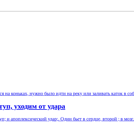
ься на коньках, нужно было идти на реку или заливать каток в с
, уходим от удара
п; и апоплексический удар;. Один бьет в сердце, второй ; в мо