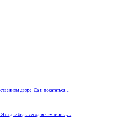
обственном дворе. Да и покататься…
зг. Эти две беды сегодня чемпионы;…