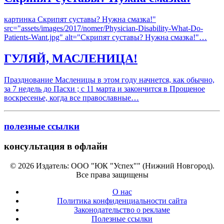
картинка Скрипят суставы? Нужна смазка!"
src="assets/images/2017/nomer/Physician-Disability-What-Do-
Patients-Want.jpg" alt="Скрипят суставы? Нужна смазка!"…
ГУЛЯЙ, МАСЛЕНИЦА!
Празднование Масленицы в этом году начнется, как обычно,
за 7 недель до Пасхи ; с 11 марта и закончится в Прощеное
воскресенье, когда все православные…
полезные ссылки
консультация в офлайн
© 2026 Издатель: ООО "ЮК "Успех"" (Нижний Новгород).
Все права защищены
О нас
Политика конфиденциальности сайта
Законодательство о рекламе
Полезные ссылки