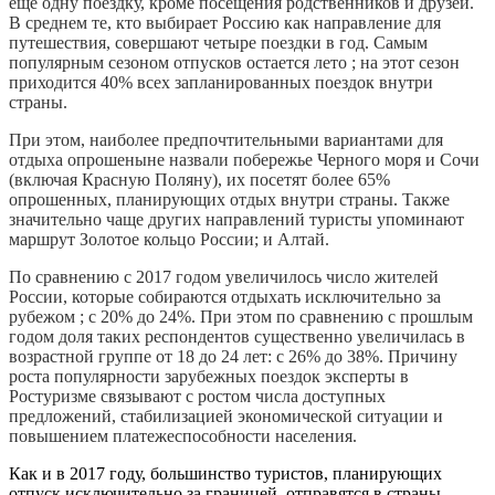
еще одну поездку, кроме посещения родственников и друзей.
В среднем те, кто выбирает Россию как направление для
путешествия, совершают четыре поездки в год. Самым
популярным сезоном отпусков остается лето ; на этот сезон
приходится 40% всех запланированных поездок внутри
страны.
При этом, наиболее предпочтительными вариантами для
отдыха опрошеныне назвали побережье Черного моря и Сочи
(включая Красную Поляну), их посетят более 65%
опрошенных, планирующих отдых внутри страны. Также
значительно чаще других направлений туристы упоминают
маршрут Золотое кольцо России; и Алтай.
По сравнению с 2017 годом увеличилось число жителей
России, которые собираются отдыхать исключительно за
рубежом ; с 20% до 24%. При этом по сравнению с прошлым
годом доля таких респондентов существенно увеличилась в
возрастной группе от 18 до 24 лет: с 26% до 38%. Причину
роста популярности зарубежных поездок эксперты в
Ростуризме связывают с ростом числа доступных
предложений, стабилизацией экономической ситуации и
повышением платежеспособности населения.
Как и в 2017 году, большинство туристов, планирующих
отпуск исключительно за границей, отправятся в страны