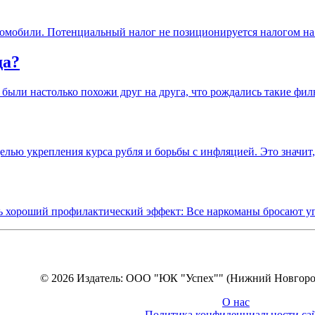
мобили. Потенциальный налог не позиционируется налогом на р
да?
ы были настолько похожи друг на друга, что рождались такие фи
елью укрепления курса рубля и борьбы с инфляцией. Это значит
сть хороший профилактический эффект: Все наркоманы бросают 
© 2026 Издатель: ООО "ЮК "Успех"" (Нижний Новгоро
О нас
Политика конфиденциальности са