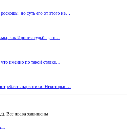
оскошь;, но суть его от этого не…
льмы, как Ирония судьбы;, то…
, что именно по такой ставке…
употреблять наркотики. Некоторые…
д). Все права защищены
йта