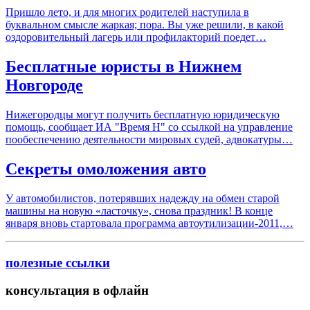
Пришло лето, и для многих родителей наступила в
буквальном смысле жаркая; пора. Вы уже решили, в какой
оздоровительный лагерь или профилакторий поедет…
Бесплатные юристы в Нижнем
Новгороде
Нижегородцы могут получить бесплатную юридическую
помощь, сообщает ИА "Время Н" со ссылкой на управление
пообеспечению деятельности мировых судей, адвокатуры…
Секреты омоложения авто
У автомобилистов, потерявших надежду на обмен старой
машины на новую «ласточку», снова праздник! В конце
января вновь стартовала программа автоутилизации-2011,…
полезные ссылки
консультация в офлайн