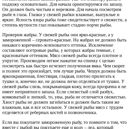
подхожу основательно. Для начала ориентируемся по запаху.
Он должен быть чистым и нерезким. Для начала посмотрим
рыбе в глаза. Глазки у свежей рыбки влажные, выпуклые и
яркие. Ясность взора рыбы тоже свидетельствует о свежести, а
степень мутности глаз показывает стадию порчи рыбы.
Проверим жабры. У свежей рыбы они ярко-красные, а у
замороженной – серовато-красные. На жабрах не должно быть
никакого коричнево-зеленоватого оттенка. Исключение
составляют осетровые рыбы, у которых жабры темные, с
красноватым оттенком. Мясо свежей рыбы всегда плотное и
упругое. Производим легкое нажатие на спинку с целью
посмотреть как быстро исчезнет полученная ямка. Чем скорее
и полнее это произойдет, тем лучше рыба. Чешуя должна быть
яркоокрашенная, блестящая, гладкая, плотно прилегать к
тушке и, конечно же, не должна легко отделяться от тушки. У
свежей рыбы слизь, покрывающая кожу, всегда прозрачна и не
имеет неприятного запаха. Если слизистый слой разбух,
комковатый и липкий, то, увы, рыба не отличается свежестью.
Хвост рыбы не должен загибаться и должен быть таким же
влажным, как и все остальное. У свежей рыбы мясо с трудом
отделяется от реберных костей и позвоночника.
Если вы покупаете замороженную рыбу, то помните о том, что
вместе с рыбой вы покупаете еще и воду – лед, который