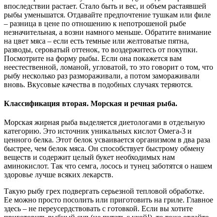
впоследствии растает. Стало быть и вес, и объем растаявшей
рыбы уменьшатся. Отдавайте предпочтение тушкам или филе
– разница в цене по отношению к непотрошеной рыбе
незначительная, а возни намного меньше. Обратите внимание
на цвет мяса – если есть темные или желтоватые пятна,
разводы, сероватый оттенок, то воздержитесь от покупки.
Посмотрите на форму рыбы. Если она покажется вам
неестественной, ломаной, угловатой, то это говорит о том, что
рыбу несколько раз размораживали, а потом замораживали
вновь. Вкусовые качества в подобных случаях теряются.
Классификация вторая. Морская и речная рыба.
Морская жирная рыба выделяется диетологами в отдельную
категорию. Это источник уникальных кислот Омега-3 и
ценного белка. Этот белок усваивается организмом в два раза
быстрее, чем белок мяса. Он способствует быстрому обмену
веществ и содержит целый букет необходимых нам
аминокислот. Так что семга, лосось и тунец заботятся о нашем
здоровье лучше всяких лекарств.
Такую рыбу грех подвергать серьезной тепловой обработке.
Ее можно просто посолить или приготовить на гриле. Главное
здесь – не переусердствовать с готовкой. Если вы хотите