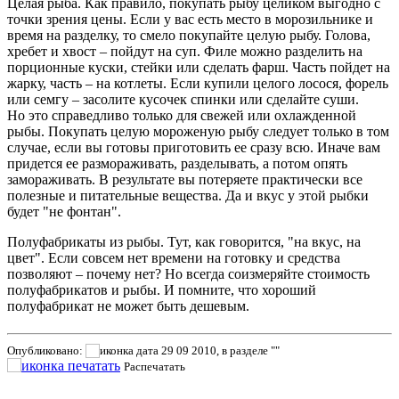
Целая рыба. Как правило, покупать рыбу целиком выгодно с
точки зрения цены. Если у вас есть место в морозильнике и
время на разделку, то смело покупайте целую рыбу. Голова,
хребет и хвост – пойдут на суп. Филе можно разделить на
порционные куски, стейки или сделать фарш. Часть пойдет на
жарку, часть – на котлеты. Если купили целого лосося, форель
или семгу – засолите кусочек спинки или сделайте суши.
Но это справедливо только для свежей или охлажденной
рыбы. Покупать целую мороженую рыбу следует только в том
случае, если вы готовы приготовить ее сразу всю. Иначе вам
придется ее размораживать, разделывать, а потом опять
замораживать. В результате вы потеряете практически все
полезные и питательные вещества. Да и вкус у этой рыбки
будет "не фонтан".
Полуфабрикаты из рыбы. Тут, как говорится, "на вкус, на
цвет". Если совсем нет времени на готовку и средства
позволяют – почему нет? Но всегда соизмеряйте стоимость
полуфабрикатов и рыбы. И помните, что хороший
полуфабрикат не может быть дешевым.
Опубликовано:
29 09 2010, в разделе ""
Распечатать