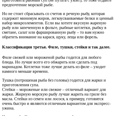
приготовить рыбный суп (не путать с ухой!), то тоже отдайте
предпочтение морской рыбе.
Но не стоит сбрасывать со счетов и речную рыбу, которая
содержит минимум жиров, легкоусваиваемые белки и ценный
набор микроэлементов. Если вы хотите вкусную жареную
рыбу или запеченную в фольге, рыбные котлетки, рыбку в
сметане, салат или фаршированную рыбу – то вам нужно
обратить внимание на карася, щуку, леща или форель.
Классификация третья. Филе, тушки, стейки и так далее.
Филе свежей или мороженой рыбы годится для любого
блюда. Но лучше всего его обжарить или сделать под
маринадом. Котлетки тоже лучше делать из филе – уходит
намного меньше времени.
Тушка (потрошеная рыба без головы) годится для жарки и
приготовления супа.
Стейки – мороженые или свежие – отличный вариант для
жарки. Жирную морскую рыбу лучше жарить на гриле без
масла. Стейки из семги или лосося, к примеру, готовятся
очень быстро и являются отличным вариантом для экспресс-
ужина.