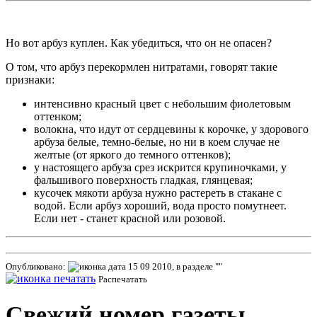
Но вот арбуз куплен. Как убедиться, что он не опасен?
О том, что арбуз перекормлен нитратами, говорят такие
признаки:
интенсивно красный цвет с небольшим фиолетовым
оттенком;
волокна, что идут от сердцевины к корочке, у здорового
арбуза белые, темно-белые, но ни в коем случае не
желтые (от яркого до темного оттенков);
у настоящего арбуза срез искрится крупиночками, у
фальшивого поверхность гладкая, глянцевая;
кусочек мякоти арбуза нужно растереть в стакане с
водой. Если арбуз хороший, вода просто помутнеет.
Если нет - станет красной или розовой.
Опубликовано:
15 09 2010, в разделе ""
Распечатать
Свежий номер газеты