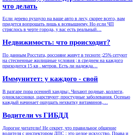
что делать
Если дерево рухнуло на ваше авто в лесу, скорее всего, вам
придется вопрошать лишь к всевышнему. Но если ЧП
стряслось в черте города, у вас есть реальный…
Недвижимость: что происходит?
По данным Росстата, россияне живут в тесноте ;25% сетуют
на стесненные жилищные условия ; в среднем на каждого
приходится 15 кв . метров. Есть ли надежда…
Иммунитет: у каждого - свой
В разгаре пора осенней хандры;. Чихают родные, коллеги,
одноклассники, царствуют; простудные заболевания. Осенью
каждый начинает ощущать нехватку витаминов,…
Водители vs ГИБДД
Дорогие читатели! Не секрет, что правильное общение
водителя с инспектором ДПС ; это целое искусство. Права и