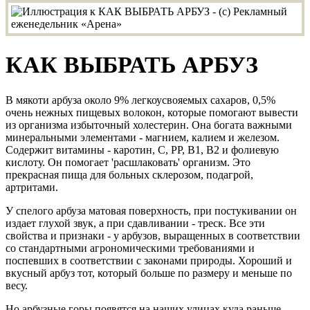
КАК ВЫБРАТЬ АРБУЗ
В мякоти арбуза около 9% легкоусвояемых сахаров, 0,5%
очень нежных пищевых волокон, которые помогают вывести
из организма избыточный холестерин. Она богата важными
минеральными элементами - магнием, калием и железом.
Содержит витамины - каротин, С, РР, B1, B2 и фолиевую
кислоту. Он помогает 'расшлаковать' организм. Это
прекрасная пища для больных склерозом, подагрой,
артритами.
У спелого арбуза матовая поверхность, при постукивании он
издает глухой звук, а при сдавливании - треск. Все эти
свойства и признаки - у арбузов, выращенных в соответствии
со стандартными агрономическими требованиями и
поспевших в соответствии с законами природы. Хороший и
вкусный арбуз тот, который больше по размеру и меньше по
весу.
Но арбузные горы появятся на наших улицах куда раньше.