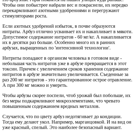
Чтобы они побыстрее набрали вес и покраснели, их нередко
перекармливают азотными удобрениями и перегружают
стимуляторами роста.
Если азотных удобрений избыток, в почве образуются
нитраты. Арбуз отлично усваивает их и накапливает в мякоти.
Допустимое содержание нитратов - 60 мг/кг. А накапливается
их в десятки раз больше. Особенно много их в ранних
арбузах, выращенных по 'интенсивной технологии'.
Нитриты попадают в организм человека в готовом виде -
небольшая часть нитратов уже в арбузе превращается в этот
токсин. Причем с увеличением сроков хранения содержание
нитритов в арбузе значительно увеличивается. Съеденные за
раз 200 мг нитритов - это гарантированное острое отравление.
А при 300 мг можно и умереть.
Чтобы арбузы скорее поспели, чтоб урожай был побольше, их
без меры подкармливают микроэлементами, что чревато
повышенным содержанием вредных металлов.
Случается, что по цвету арбуз недотягивает до кондиции.
Тогда ему делают укол. Например, марганцовкой. И на вид он
уже красный, спелый. Это наиболее безопасный вариант.