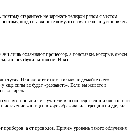
поэтому старайтесь не заряжать телефон рядом с местом
оэтому, когда вы звоните кому-то и связь еще не установлена,
 Они лишь охлаждают процессор, а подставки, которые, якобы,
кладите ноутбуки на колени. И все.
линтусах. Или живите с ним, только не думайте о его
у, еще сильнее будет «раздавать». Если вы живете в
ть за город.
а ясенях, поставив излучатели в непосредственной близости от
сь истечение живицы, в коре образовались трещины и другие
от приборов, а от проводов. Причем уровень такого облучения