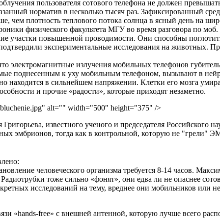
блучения пользователя сотового телефона не должен превышать
занный норматив в несколько тысяч раз. Зафиксированный сре
льше, чем плотность теплового потока солнца в ясный день на ши
оники физического факультета МГУ во время разговора по моб. 
кие участки повышенной проводимости. Они способны поглотить
о подтвердили экспериментальные исследования на животных. Пр
то электромагнитные излучения мобильных телефонов губительн
емые поднесенным к уху мобильным телефоном, вызывают в ней
о находится в сильнейшем напряжении. Клетки его мозга умирают
особности и прочие «радости», которые приходят незаметно.
obluchenie.jpg" alt="" width="500" height="375" />
Григорьева, известного ученого и председателя Российского н
ых эмбрионов, тогда как в контрольной, которую не "грели" ЭМ
лено:
новление человеческого организма требуется 8-14 часов. Макси
адиотрубки тоже сильно «фонят», они едва ли не опаснее сотов
онкретных исследований на тему, вреднее они мобильников или н
зи «hands-free» с внешней антенной, которую лучше всего расп