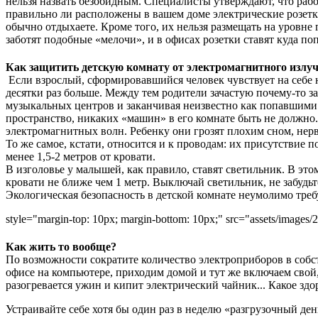
нельзя назвать безобидным. Специалисты утверждают, что раб
правильно ли расположены в вашем доме электрические розетки.
обычно отдыхаете. Кроме того, их нельзя размещать на уровн
заботят подобные «мелочи», и в офисах розетки ставят куда по
Как защитить детскую комнату от электромагнитного излу
Если взрослый, сформировавшийся человек чувствует на себе 
десятки раз больше. Между тем родители зачастую почему-то 
музыкальных центров и заканчивая неизвестно как попавшими с
пространство, никаких «машин» в его комнате быть не должно. 
электромагнитных волн. Ребенку они грозят плохим сном, не
То же самое, кстати, относится и к проводам: их присутствие 
менее 1,5-2 метров от кровати.
В изголовье у малышей, как правило, ставят светильник. В эт
кровати не ближе чем 1 метр. Выключай светильник, не забудьт
Экологическая безопасность в детской комнате неумолимо тр
style="margin-top: 10px; margin-bottom: 10px;" src="assets/images/
Как жить то вообще?
По возможности сократите количество электроприборов в собст
офисе на компьютере, приходим домой и тут же включаем свой
разогревается ужин и кипит электрический чайник... Какое здо
Устраивайте себе хотя бы один раз в неделю «разгрузочный де