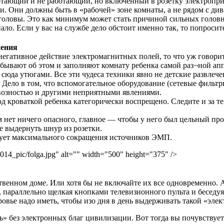
отающий и не работающий, но включенный в розетку электропри
 Они должны быть в «рабочей» зоне комнаты, а не рядом с диван
е головы. Это как минимум может стать причиной сильных голов
пало. Если у вас на службе дело обстоит именно так, то попрос
чения
негативное действие электромагнитных полей, то что уж говорит
забывают об этом и заполняют комнату ребенка самой раз¬ной а
юда утюгами. Все эти чудеса техники явно не детские развлече
Дело в том, что вспомогательное оборудование (сетевые фильтры
рвозностью и другими неприятными явлениями.
под кроваткой ребенка категорически воспрещено. Следите и за 
ом нет ничего опасного, главное — чтобы у него был цельный пр
е выдернуть шнур из розетки.
ебует максимального сокращения источников ЭМП.
2014_pic/folga.jpg" alt="" width="500" height="375" />
венном доме. Или хотя бы не включайте их все одновременно. А 
, параллельно щелкая кнопками телевизионного пульта и беседу
ровье надо иметь, чтобы изо дня в день выдерживать такой «эле
нь» без электронных благ цивилизации. Вот тогда вы почувствуе