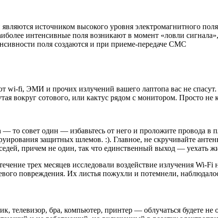
 являются источником высокого уровня электромагнитного поля, 
иболее интенсивные поля возникают в момент «ловли сигнала», п
енсивности поля создаются и при приеме-передаче CMC
 от
wi-fi,
ЭМИ и прочих излучений вашего лаптопа вас не спасут.
утая вокруг сотового, или кактус рядом с монитором. Просто не 
 — то совет один — избавьтесь от него и проложите провода в п
уирования защитных шлемов. :). Главное, не скручивайте антенн
седей, причем не один, так что единственный выход — уехать жи
чение трех месяцев исследовали воздействие излучения Wi-Fi н
чевого повреждения. Их листья пожухли и потемнели, наблюдало
к, телевизор, бра, компьютер, принтер — облучаться будете не 