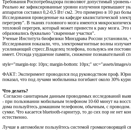
Требования Роспотребнадзора позволяют допустимый уровень о
Реально же зафиксированные уровни излучения превышают ука
аппаратов составил 0,2-0,5 Вт/ см2. Это примерно в 10 раз бо
Исследования проведенные на кафедре квазистатической электр
перегреву". В тканях головного мозга имеются микроскопичес
тепловой перегрев, который может привести к раку мозга. Эт
образовались буквально "сваренные участки".
Ученые Института биофизики Минздрава России установили, ч
Исследования показали, что, электромагнитные волны излуча
усиливающий стресс.Владелец телефона, пользуясь им постоянн
имеет. Отсюда ухудшение памяти, снижение познавательной сп
style="margin-top: 10px; margin-bottom: 10px;" src="assets/images/
ФАКТ:
Эксперимент проводился под руководством проф. Юрия 
показал, что под лучами мобильника погибают около 30% курин
Что делать?
Согласно санитарным данным проводимых исследований выяв
- при пользовании мобильным телефоном 10-60 минут на восста
дома пользуйтесь домашним телефоном, обычным, с проводом. Р
сумке. Что касается
b
luetooth
-
гарнитур, то до сих пор не нет к
естественно.
Лучше в автомобиле пользуйтесь системой громкоговорящей свя