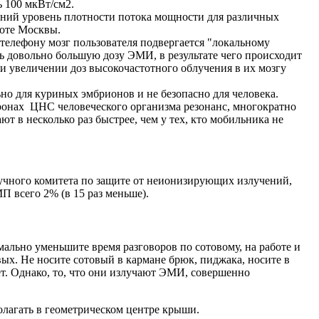
 100 мкВт/см2.
дний уровень плотности потока мощности для различных
роте Москвы.
телефону мозг пользователя подвергается "локальному
 довольно большую дозу ЭМИ, в результате чего происходит
и увеличении доз высокочастотного облучения в их мозгу
о для куриных эмбрионов и не безопасно для человека.
ронах ЦНС человеческого организма резонанс, многократно
 в несколько раз быстрее, чем у тех, кто мобильника не
аучного комитета по защите от неионизирующих излучений,
П всего 2% (в 15 раз меньше).
мально уменьшите время разговоров по сотовому, на работе и
ых. Не носите сотовый в кармане брюк, пиджака, носите в
ет. Однако, то, что они излучают ЭМИ, совершенно
олагать в геометрическом центре крыши.