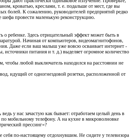
боры дают практически одинаковое излучение. Проверьте,
ом, кроватью, креслами, т. е. подальше от мест, где вы
ных болей. К сожалению, руководителей предприятий редко
ите шефа провести маленькую реконструкцию.
ь о ребенке. Здесь отрицательный эффект может быть в
ппаратурой. Начиная от компьютеров, видеомагнитофонов,
ния. Даже если ваш малыш уже вовсю осваивает интернет -
, источники питания и т. д.) выделяет огромное количество
тем, чтобы любой выключатель находился на расстоянии не
овод, идущий от одногнездовой розетки, расположенной от
ведь у нас зачастую как бывает: отработаем целый день в
я по мобильному телефону. А на кухне в микроволновке
ктрический прессинг»?
те себя по-настоящему отдохнувшим. Не сидите у телевизора