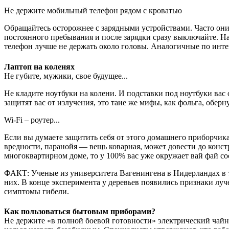
Не держите мобильный телефон рядом с кроватью
Обращайтесь осторожнее с зарядными устройствами. Часто они
постоянного пребывания и после зарядки сразу выключайте. На
телефон лучше не держать около головы. Аналогичные по инт
Лаптоп на коленях
Не губите, мужики, свое будущее...
Не кладите ноутбуки на колени. И подставки под ноутбуки вас
защитят вас от излучения, это таие же мифы, как фольга, оберн
Wi-Fi –
роутер
...
Если вы думаете защитить себя от этого домашнего приборчика
вредности, паранойя — вещь коварная, может довести до констр
многоквартирном доме, то у 100% вас уже окружает вай фай со
ФАКТ: Ученые из университета Вагенингена в Нидерландах в те
них. В конце эксперимента у деревьев появились признаки лу
симптомы гибели.
Как пользоваться бытовым приборами?
Не держите «в полной боевой готовности» электрический чайни