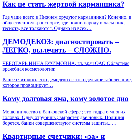
Как не стать жертвой карманника?
Где чаще всего в Нижнем орудуют карманники? Конечно, в
общественном транспорте, где полно народу в часы пик,
теснота, все толкаются. Однако из всех…
ДЕМОДЕКОЗ: диагностировать –
ЛЕГКО, вылечить – СЛОЖНО.
ЧЕБОТАРЬ ИННА ЕФИМОВНА, гл. врач ОАО Областная
врачебная косметология;
Ранее считалось, что демодекоз ; это отдельное заболевание,
которое провоцирует…
Кому долговая яма, кому золотое дно
Мошенничество в банковской сфере ; это гидра о многих
головах. Одну отрубишь ; вырастет две новых. Полиция
борется, банки совершенствуют системы защиты...…
Квартирные счетчики: «за» и