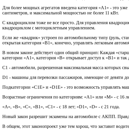
Для более мощных агрегатов введена категория «А1» - это уж
сантиметров, и максимальной мощностью не более 11 кВт.
С квадроциклом тоже не все просто. Для управления квадроци
квадроциклом с мотоциклетным управлением.
Если же «квадрик» устроен по автомобильному типу (руль, ста
открытая категория «В1», конечно, управлять легковым автомоб
В новом законе действует один общий принцип: Каждая «старша
категории «А1», категория «В» открывает доступ к «В1» и так 
С1 - автомобили, разрешенная максимальная масса которых свы
D1 - машины для перевозки пассажиров, имеющие от девяти до
Подкатегории «С1Е» и «D1Е» - это возможность управлять ма
Возрастные ограничения по категориям: «А1» или «М» - с 16 ле
«А», «В», «С», «В1», «С1» - с 18 лет; «D1», «D» - с 21 года.
Новый закон разрешит экзамены на автомобиле с АКПП. Правда
В общем, этот законопроект уже тем хорош, что заставит водит