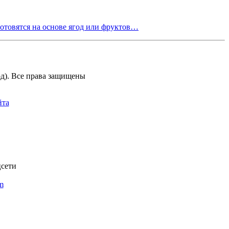
готовятся на основе ягод или фруктов…
д). Все права защищены
йта
цсети
om