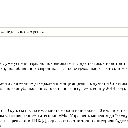
г, уже успели изрядно поволноваться. Слухи о том, что вот-вот
ки, полюбившие квадроциклы за их вездеходные качества, тоже 
жного движения» утвержден в конце апреля Госдумой и Советом 
льного опубликования, то есть не ранее, чем к концу 2013 года,
е 50 куб. см и максимальной скоростью не более 50 км/ч в кате
м удостоверением категории «М». Управлять мопедом до 50 «куб
замен — решают в ГИБДД, однако известно точно - «теория» будет 
)