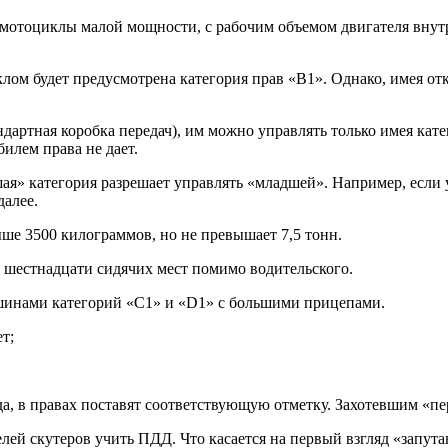
е мотоциклы малой мощности, с рабочим объемом двигателя вну
клом будет предусмотрена категория прав «В1». Однако, имея о
ндартная коробка передач), им можно управлять только имея кат
илем права не дает.
я» категория разрешает управлять «младшей». Например, если у
далее.
ше 3500 килограммов, но не превышает 7,5 тонн.
 шестнадцати сидячих мест помимо водительского.
шинами категорий «С1» и «D1» с большими прицепами.
т;
, в правах поставят соответствующую отметку. Захотевшим «пер
елей скутеров учить ПДД. Что касается на первый взгляд «запут