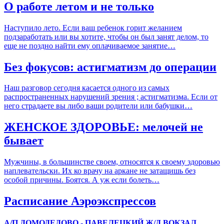
О работе летом и не только
Наступило лето. Если ваш ребенок горит желанием
подзаработать или вы хотите, чтобы он был занят делом, то
еще не поздно найти ему оплачиваемое занятие…
Без фокусов: астигматизм до операции
Наш разговор сегодня касается одного из самых
распространенных нарушений зрения ; астигматизма. Если от
него страдаете вы либо ваши родители или бабушки…
ЖЕНСКОЕ ЗДОРОВЬЕ: мелочей не
бывает
Мужчины, в большинстве своем, относятся к своему здоровью
наплевательски. Их ко врачу на аркане не затащишь без
особой причины. Боятся. А уж если болеть…
Расписание Аэроэкспрессов
А/П ДОМОДЕДОВО - ПАВЕЛЕЦКИЙ Ж/Д ВОКЗАЛ