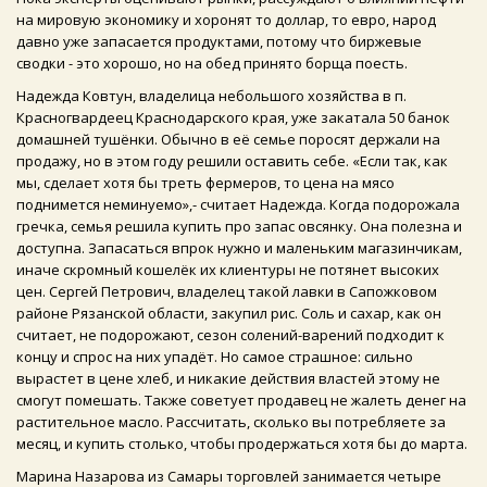
на мировую экономику и хоронят то доллар, то евро, народ
давно уже запасается продуктами, потому что биржевые
сводки - это хорошо, но на обед принято борща поесть.
Надежда Ковтун, владелица небольшого хозяйства в п.
Красногвардеец Краснодарского края, уже закатала 50 банок
домашней тушёнки. Обычно в её семье поросят держали на
продажу, но в этом году решили оставить себе. «Если так, как
мы, сделает хотя бы треть фермеров, то цена на мясо
поднимется неминуемо»,- считает Надежда. Когда подорожала
гречка, семья решила купить про запас овсянку. Она полезна и
доступна. Запасаться впрок нужно и маленьким магазинчикам,
иначе скромный кошелёк их клиентуры не потянет высоких
цен. Сергей Петрович, владелец такой лавки в Сапожковом
районе Рязанской области, закупил рис. Соль и сахар, как он
считает, не подорожают, сезон солений-варений подходит к
концу и спрос на них упадёт. Но самое страшное: сильно
вырастет в цене хлеб, и никакие действия властей этому не
смогут помешать. Также советует продавец не жалеть денег на
растительное масло. Рассчитать, сколько вы потребляете за
месяц, и купить столько, чтобы продержаться хотя бы до марта.
Марина Назарова из Самары торговлей занимается четыре