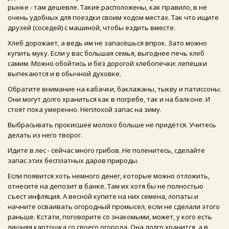
рынке - там дешевле. Такие расположены, как правило, в не
очень удобных для поездки своим ходом местах. Так что ищите
друзей (соседей) с машиной, чтобы ездить вместе.
Хлеб дорожает, а ведь им не запасёшься впрок. Зато можно
купить муку. Если у вас большая семья, выгоднее печь хлеб
самим. Можно обойтись и без дорогой хлебопечки: лепёшки
выпекаются и в обычной духовке.
Обратите внимание на кабачки, баклажаны, тыкву и патиссоны.
Они могут долго храниться как в погребе, так и на балконе. И
стоят пока умеренно. Неплохой запас на зиму.
Выбрасывать прокисшее молоко больше не придётся. Учитесь
делать из него творог.
Идите в лес - сейчас много грибов. Не поленитесь, сделайте
запас этих бесплатных даров природы.
Если появится хоть немного денег, которые можно отложить,
отнесите на депозит в банке. Там их хотя бы не полностью
съест инфляция. А весной купите на них семена, лопаты и
начните осваивать огородный промысел, если не сделали этого
раньше. Кстати, поговорите со знакомыми, может, у кого есть
лишняя картошка со своего огорода. Она долго хранится, а в