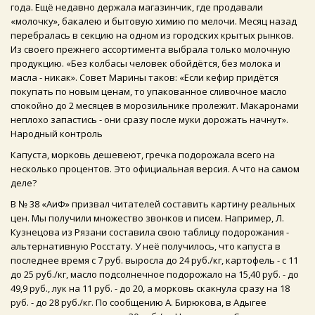
года. Ещё недавно держала магазинчик, где продавали
«молочку», бакалею и бытовую химию по мелочи. Месяц назад
перебралась в секцию на одном из городских крытых рынков.
Из своего прежнего ассортимента выбрала только молочную
продукцию. «Без колбасы человек обойдётся, без молока и
масла - никак». Совет Марины таков: «Если кефир придётся
покупать по новым ценам, то упакованное сливочное масло
спокойно до 2 месяцев в морозильнике пролежит. Макаронами
неплохо запастись - они сразу после муки дорожать начнут».
Народный контроль
Капуста, морковь дешевеют, гречка подорожала всего на
несколько процентов. Это официальная версия. А что на самом
деле?
В № 38 «АиФ» призвал читателей составить картину реальных
цен. Мы получили множество звонков и писем. Например, Л.
Кузнецова из Рязани составила свою таблицу подорожания -
альтернативную Росстату. У неё получилось, что капуста в
последнее время с 7 руб. выросла до 24 руб./кг, картофель - с 11
до 25 руб./кг, масло подсолнечное подорожало на 15,40 руб. - до
49,9 руб., лук на 11 руб. - до 20, а морковь скакнула сразу на 18
руб. - до 28 руб./кг. По сообщению А. Бирюкова, в Адыгее