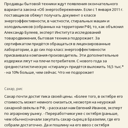
Продавцы бытовой техники ждут появления окончательного
варианта закона «Об энергосбережении». Если с 1 января 2011 г.
поставщиков обяжут получать документ о классе
энергоэффективности, в частности, стиральных машин и
холодильников (собранных на территории РФ), то, как объяснил
Александр Булеев, эксперт Института исследований
товародвижения, бытовая техника подорожает. За
сертификатом придётся обращаться в лицензированные
лаборатории, а до сих пор класс энергоэффективности
присваивала компания-производитель. Эти дополнительные
издержки лягут на плечи потребителя. C нового года за
среднестатистическую «стиралку» придётся выложить 16,5 тыс.*
- на 10% больше, чем сейчас. Что не подорожает
Сахар, рис
Сахар почти достиг пика своей цены. «Более того, в октябре его
стоимость может немного снизиться, несмотря на неурожай
сахарной свёклы в РФ, - рассказал нам Евгений Иванов, эксперт
по аграрному рынку. - Переработчики уже с октября (раньше,
чем обычно) начали закупать сахар-сырец в Бразилии, где его
собрали достаточно. Да и пошлину на его ввоз с октября