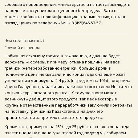
сообщая о нововведении, министерство и пытается выглядеть
народным заступником от ценового беспредела. Зато вы
можете сообщать свою информацию о завышенных, на ваш
взгляд, ценах по телефону «АиФ» 8 (495)646-57-57.
Чем стоит запастись ?
Гречкой и пшеном
Набившая оскомину гречка, к сожалению, и дальше будет
дорожать. «Госмеры, к примеру, отмена пошлины на ввоз
гречихи (непереработанной гречки), большой роли в
понижении цены не сыграли, и до конца года она ещё может
увеличиться минимум на 2-4 руб. (в среднем на 10%), - огорчила
Ирина Глазунова, начальник аналитического отдела Института
конъюнктуры аграрного рынка. - К тому же снова может
возникнуть дефицит этого продукта, так как некоторые
крупные отечественные переработчики заключили контракты
на поставку гречихи из Казахстана, а на днях его
правительство запретило вывоз этого продукта.
Кроме того, примерно на 15% - до 25 руб. за 1 кг - до конца года
взлетит цена на пшено: уже второй год подряд мы собираем