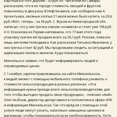
картошка и того дороже - 30 руб./кг. Читатели из Самары
рассказали, что в их городе стоимость овощей и фруктов
повысилась в два раза. В Нефтекамске, как сообщила нам А.
Арсентьева, овсяные хлопья 21 июля можно было купить за 20,6
руб./450 г, теперь - за 36 руб. С. Жуков из Нижегородской обл.
написал, что у них гречка совсем «охамела» и стоит уже 106 руб.
А О. Кононова из Перми напомнила, что 17 мая этого года
упаковку гречки ей продали всего за 26,1 руб. Похоже, повезло
лишь жителям Геленджика. Как рассказала Татьяна Ивановна, у
них гречка стоит 42 руб. Мы продолжаем следить за ситуацией и
ждём ваших писем и звонков. Куда пожаловаться
Минсельхоз заявил, что будет информировать людей о
справедливых ценах.
С 1 ноября, зарегистрировавшись на сайте Минсельхоза,
каждый сможет с помощью мобильного телефона узнавать о
стоимости сельхозпродукции в разных регионах. «Эта
информация нужна прежде всего сельхозпроизводителям, для
того чтобы выгодно продать свою продукцию», - пояснил «АиФ»
Олег АксЁнов, директор департамента госполитики в сфере АПК
и информации Минсельхоза. Так что вряд ли с помощью этой
услуги люди смогут узнать, насколько завышены ценники в
магазинах, чтобы пожаловаться на их необоснованность. Хотя,