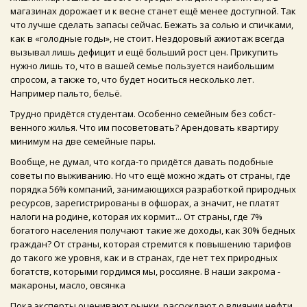
магазинах дорожает и к весне станет ещё менее доступной. Так
что лучше сделать запасы сейчас. Бежать за солью и спичками,
как в «голодные годы», не стоит. Нездоровый ажиотаж всегда
вызывал лишь дефицит и ещё больший рост цен. Прикупить
нужно лишь то, что в вашей семье пользуется наибольшим
спросом, а также то, что будет носиться несколько лет.
Например пальто, бельё.
Трудно придётся студентам. Особенно семейным без собст-
венного жилья. Что им посоветовать? Арендовать квартиру
минимум на две семейные пары.
Вообще, не думал, что когда-то придётся давать подобные
советы по выживанию. Но что ещё можно ждать от страны, где
порядка 56% компаний, занимающихся разработкой природных
ресурсов, зарегистрированы в офшорах, а значит, не платят
налоги на родине, которая их кормит... От страны, где 7%
богатого населения получают такие же доходы, как 30% бедных
граждан? От страны, которая стремится к повышению тарифов
до такого же уровня, как и в странах, где нет тех природных
богатств, которыми гордимся мы, россияне. В наши закрома -
макароны, масло, овсянка
Пока эксперты оценивают рынки, рассуждают о влиянии нефти