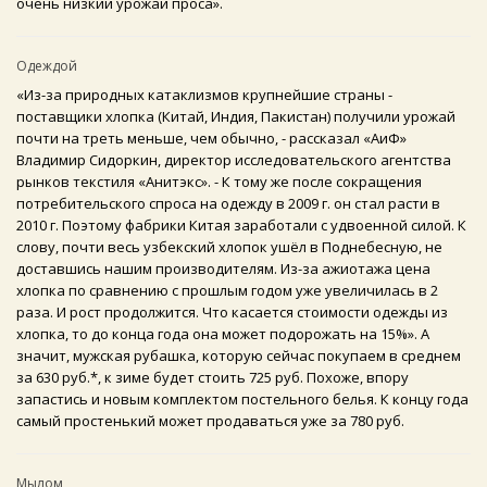
очень низкий урожай проса».
Одеждой
«Из-за природных катаклизмов крупнейшие страны -
поставщики хлопка (Китай, Индия, Пакистан) получили урожай
почти на треть меньше, чем обычно, - рассказал «АиФ»
Владимир Сидоркин, директор исследовательского агентства
рынков текстиля «Анитэкс». - К тому же после сокращения
потребительского спроса на одежду в 2009 г. он стал расти в
2010 г. Поэтому фабрики Китая заработали с удвоенной силой. К
слову, почти весь узбекский хлопок ушёл в Поднебесную, не
доставшись нашим производителям. Из-за ажиотажа цена
хлопка по сравнению с прошлым годом уже увеличилась в 2
раза. И рост продолжится. Что касается стоимости одежды из
хлопка, то до конца года она может подорожать на 15%». А
значит, мужская рубашка, которую сейчас покупаем в среднем
за 630 руб.*, к зиме будет стоить 725 руб. Похоже, впору
запастись и новым комплектом постельного белья. К концу года
самый простенький может продаваться уже за 780 руб.
Мылом