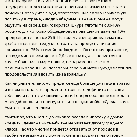
И как ни ругай эти самые ценники, без авторитетного
государственного пинка ничегошеньки не изменится. Знаете
почему? Потому что люди, ответственные за экономическую
политику в стране, - люди небедные. А значит, они не могут
ощутить на своей, как говорится, шкуре тяготы тех 30-40%
россиян, для которых общеценовое повышение даже на 10%
превращается во все 25%. По такому сценарию математика
срабатывает для тех, у кого траты на продукты питания
занимают от 75% в семейном бюджете. Вот что им прикажете,
господа чиновники, делать? Доказывать, что, несмотря на
самые большие в мире пашни, не заражённые генно-
модифицированными посевами, горе-министры умудряются 70%
продовольствия ввозить из-за границы?
Как ни унизительно, но придётся ещё больше ужаться в тратах
и вспомнить, как во времена тотального дефицита все сами
себе шили платья и чинили сапоги. Говоря образным языком, в
моду добровольно-принудительно входит лейбл «Сделал сам».
Учитесь печь лепёшки
Учитывая, что многие до кризиса влезли в ипотеку и другие
кредиты, денег на житьё-бытьё не хватает даже у среднего
класса. Так что многим придётся отказаться от походов в
удобный магазин за углом и покупать продукты на оптовом