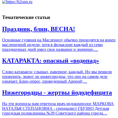
Тематические статьи
Праздник, блин, ВЕСНА!
Основные гуляния на Масленицу обычно проходятся на конец
масленичной недели, хотя в фольклоре каждый из семи
праздничных дней имел свое название и значение.…
КАТАРАКТА: опасный «водопад»
Слово катаракта; слышал, наверное, каждый. Но мы решили
проверить, знают ли нижегородцы, что оно на самом деле
означает. Блиц-опрос, проведенный Ареной;…
Нижегородцы - жертвы йододефицита
На эти вопросы нам ответила врач-эндокринолог МАРКОВА
НАТАЛЬЯ СТЕПАНОВНА - специалист ГБУЗНО Детская
городская поликлиника №39 Советского района города…