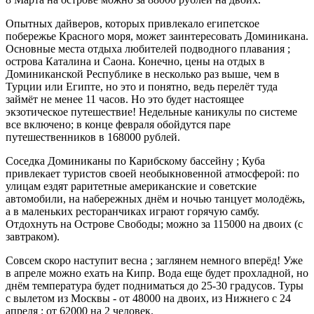
Опытных дайверов, которых привлекало египетское
побережье Красного моря, может заинтересовать Доминикана.
Основные места отдыха любителей подводного плавания ;
острова Каталина и Саона. Конечно, цены на отдых в
Доминиканской Республике в несколько раз выше, чем в
Турции или Египте, но это и понятно, ведь перелёт туда
займёт не менее 11 часов. Но это будет настоящее
экзотическое путешествие! Недельные каникулы по системе
все включено; в конце февраля обойдутся паре
путешественников в 168000 рублей.
Соседка Доминиканы по Карибскому бассейну ; Куба
привлекает туристов своей необыкновенной атмосферой: по
улицам ездят раритетные американские и советские
автомобили, на набережных днём и ночью танцует молодёжь,
а в маленьких ресторанчиках играют горячую самбу.
Отдохнуть на Острове Свободы; можно за 115000 на двоих (с
завтраком).
Совсем скоро наступит весна ; заглянем немного вперёд! Уже
в апреле можно ехать на Кипр. Вода еще будет прохладной, но
днём температура будет подниматься до 25-30 градусов. Туры
с вылетом из Москвы - от 48000 на двоих, из Нижнего с 24
апреля ; от 62000 на 2 человек.