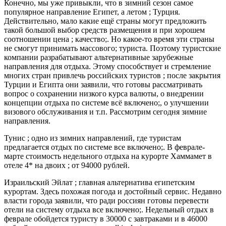
Конечно, мы уже привыкли, что в зимний сезон самое
популярное направление Египет, а летом ; Турция.
Действительно, мало какие ещё страны могут предложить
такой большой выбор средств размещения и при хорошем
соотношении цена ; качество;. Но какое-то время эти страны
не смогут принимать массового; туриста. Поэтому туристские
компании разрабатывают альтернативные зарубежные
направления для отдыха. Этому способствует и стремление
многих стран привлечь российских туристов ; после закрытия
Турции и Египта они заявили, что готовы рассматривать
вопрос о сохранении низкого курса валюты, о внедрении
концепции отдыха по системе всё включено;, о улучшении
визового обслуживания и т.п. Рассмотрим сегодня зимние
направления.
Тунис ; одно из зимних направлений, где туристам
предлагается отдых по системе все включено;. В феврале-
марте стоимость недельного отдыха на курорте Хаммамет в
отеле 4* на двоих ; от 94000 рублей.
Израильский Эйлат ; главная альтернатива египетским
курортам. Здесь похожая погода и достойный сервис. Недавно
власти города заявили, что ради россиян готовы перевести
отели на систему отдыха все включено;. Недельный отдых в
феврале обойдется туристу в 30000 с завтраками и в 46000