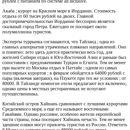
рублей с питанием по системе all inclusive.
Акаба ; курорт на Красном море в Иордании. Стоимость
отдыха от 60 тысяч рублей на двоих. Главной
достопримечательностью Иордании бесспорно является
скальный город Петра. Ежегодно ее посещает около
полумиллиона туристов.
Эксперты туррынка соглашаются, что Тайланд ; одна из
главных альтернатив утраченных пляжных направлений. Оно
и понятно: лето здесь длится практически весь год, для
жителей Сибири отдых в Юго-Восточной Азии и раньше был
сопоставим с предложениями Турции и Египта. Тем не менее
при вылете из Москвы отдых в Паттайе ; одном из самых
популярных курортов ; в феврале обойдется в 64000 рублей с
пары (включая завтраки), на Пхукете при тех же условиях ; от
80000. В Тайланде немногие отели предлагают все включено;,
однако цены в местных ресторанчиках не испугают
путешественника.
Китайский остров Хайнань сравнивают с лучшими курортами
Средиземного моря, а еще его называют восточными
Гавайями. Однако россияне, особенно жители европейской
части страны, пока посещают Хайнань нечасто. Тем не менее
здешние пляжи могут привлечь туристов из России. Отметить
8 Марта на острове можно за 88000 рублей на двоих.