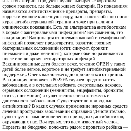
и лактобактерии. Продукты лучше выбирать с коротким
сроком годности, где больше живых бактерий. По показаниям
назначаются антигистаминные препараты, препараты,
корректирующие кишечную флору, назначаются обычно после
курса антибактериальной терапии и тоже при наличии
клинических показаний. Есть ли альтернатива антибиотикам
в борьбе с бактериальными инфекциями? Без сомнения, это
вакцинация! Вакцинация от пневмококковой и гемофильной
инфекций позволяет предотвратить развитие грозных
бактериальных осложнений (отит, синусит, бронхит,
пневмония и даже менингит), которые обычно развиваются
после или во время респираторных инфекций.
Вакцинированные дети болеют реже, течение ОРВИ у таких
детей более лёгкое, короткое и не требует антибактериальной
поддержки;. Очень важно ежегодно прививаться от гриппа.
Вакцинация позволяет в 80-90% случаев предотвратить
заболевание, а в остальных избежать смертельных исходов,
серьёзных осложнений (менингиты, энцефалиты, бронхиты,
отиты, пневмонии) и существенно снизить тяжесть и
длительность заболевания. Существуют ли природные
антибиотики? В каких случаях применение народных средств
лечения простудных заболеваний оправдано?Действительно,
существует огромное количество природных; антибиотиков,
окружающих нас. Во-первых, это всем известный чеснок.
Порезать на блюдечко, положить рядом с кроватью ребёнка —