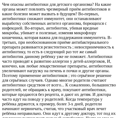
Чем опасны антибиотики для детского организма? На какие
органы может повлиять чрезмерный приём антибиотиков и
какие болезни может вызвать в будущем? Во-первых,
антибиотики снижают иммунитет, они останавливают
выработку собственных антител организма, борющихся с
инфекцией. Во-вторых, антибиотик, убивая вредные
микробы, убивает и полезные, изменяя микрофлору
кишечника, которая важна для поддержания иммунитета. В-
третьих, при необоснованном приёме антибактериального
препарата развивается резистентность ; невосприимчивость к
антибиотику, то есть в следующий раз тот же самый
антибиотик данному ребёнку уже не поможет. Антибиотики
часто приводят к развитию аллергии у детей-аллергиков, И,
конечно, как любые лекарственные препараты, антибиотики
увеличивают нагрузку на печень и почки и другие органы.
Поэтому применение антибиотиков ; это серьёзное решение
для серьёзных случаев. Однако многие родители считают
антибиотики средством от всего... К сожалению, большинство
родителей, не обращаясь к врачу, покупают антибиотики,
которые продаются без рецепта, и дают их детям. И доктора
часто идут на поводу у родителей. Когда температура у
ребёнка держится, к примеру, более 3-х дней, родители
начинают нервничать, считая, что участковый врач лечит
ребёнка неправильно. Они идут к другому доктору, тот под их