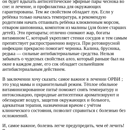
он будет вдыхать антисептические эфирные пары чеснока во
сне: и лечение, и профилактика для окружающих
гарантированы. Тем же свойством обладает лук. Если у
ребёнка только началась температура, я рекомендую
родителям начать отпаивать ребёнка клюквенным морсом,
отваром шиповника, компотом из малины (для более старших
детей). Эти препараты; отлично снимают жар, богаты
витамином С, который укрепляет стенки сосудов и тем самым
препятствует распространению вируса. При ротовирусной
инфекции прекрасно помогает черника. Калина, брусника,
редька — сильные антибактериальные средства. Нельзя
забывать о чудесных свойствах алоэ, который раньше был на
окне в каждом доме, его сок обладает сильнейшим
антибактериальным действием.
В заключении хочу сказать: самое важное в лечении ОРВИ ;
это уход мамы и охранительный режим. Тёплое обильное
витаминизированное питьё поможет снять температуру и
интоксикацию, природные антисептики ароматизируют и
обеззаразят воздух, защитив окружающих и больного,
адекватная терапия, назначенная врачом с учётом
клинического состояния, позволит справиться с болезнью без
осложнений.
И, самое важное, болезнь легче предупредить, чем её лечить!