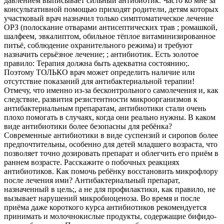
давлением выписывает сильный антибиотик. Часто ко мне за
консультативной помощью приходят родители, детям которых
участковый врач назначил только симптоматическое лечение
ОРЗ (полоскание отварами антисептических трав ; ромашкой,
шалфеем, эвкалиптом, обильное тёплое витаминизированное
питьё, соблюдение охранительного режима) и требуют
назначить серьёзное лечение; ; антибиотик. Есть золотое
правило: Терапия должна быть адекватна состоянию;.
Поэтому ТОЛЬКО врач может определить наличие или
отсутствие показаний для антибактериальной терапии!
Отмечу, что именно из-за бесконтрольного самолечения и, как
следствие, развития резистентности микроорганизмов к
антибактериальным препаратам, антибиотики стали очень
плохо помогать в случаях, когда они реально нужны. В каком
виде антибиотики более безопасны для ребёнка?
Современные антибиотики в виде суспензий и сиропов более
предпочтительны, особенно для детей младшего возраста, что
позволяет точно дозировать препарат и облегчить его приём в
раннем возрасте. Расскажите о побочных реакциях
антибиотиков. Как помочь ребёнку восстановить микрофлору
после лечения ими? Антибактериальный препарат,
назначенный в цель;, а не для профилактики, как правило, не
вызывает нарушений микробиоценоза. Во время и после
приёма даже короткого курса антибиотиков рекомендуется
принимать и молочнокислые продукты, содержащие бифидо-