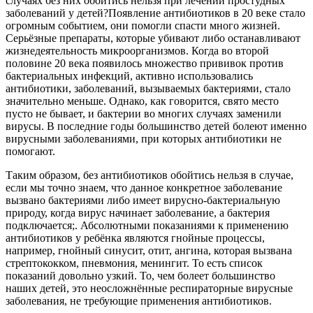
случаях без них обойтись нельзя при лечении простудных
заболеваний у детей?Появление антибиотиков в 20 веке стало
огромным событием, они помогли спасти много жизней.
Серьёзные препараты, которые убивают либо останавливают
жизнедеятельность микроорганизмов. Когда во второй
половине 20 века появилось множество прививок против
бактериальных инфекций, активно использовались
антибиотики, заболеваний, вызываемых бактериями, стало
значительно меньше. Однако, как говорится, свято место
пусто не бывает, и бактерии во многих случаях заменили
вирусы. В последние годы большинство детей болеют именно
вирусными заболеваниями, при которых антибиотики не
помогают.
Таким образом, без антибиотиков обойтись нельзя в случае,
если мы точно знаем, что данное конкретное заболевание
вызвано бактериями либо имеет вирусно-бактериальную
природу, когда вирус начинает заболевание, а бактерия
подключается;. Абсолютными показаниями к применению
антибиотиков у ребёнка являются гнойные процессы,
например, гнойный синусит, отит, ангина, которая вызвана
стрептококком, пневмония, менингит. То есть список
показаний довольно узкий. То, чем болеет большинство
наших детей, это неосложнённые респираторные вирусные
заболевания, не требующие применения антибиотиков.