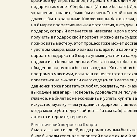
красивом футляре. Главное, не делайте как один мо
подарочных монет Сбербанка;. (И такое бывает). Дес
украшение справит;, было бы из чего. Тот мой знако
должны быть красивыми. Как женщины. Фотосессия, 
на 8 марта профессиональная фотосессия, в студии, н
подарок, который останется ей навсегда. Кроме фо
получить в подарок свой портрет. Можно дать художн
позировать мастеру, этот процесс тоже может доста
чувством юмора, можно заказать шарж или карикатур
варианте подарка на 8 марта упомянула почти кажда
надолго и за большие деньги.
Смысл в том, чтобы та
обыденности, ну хотя бы на выходные. Хотя любая б
программа максимум, если ваш кошелек готов к тако
покататься на лыжах или снегоходе (снег 8 марта ещ
девчонки тоже покататься любят, оседлать, так сказ
выходные аквапарк. Поверьте, удовольствие получи
главное, на билетах не экономить и успеть купить з
искусство, музыку — вы угадали с подарком. Главное
когда можно убить двух зайцев — "и сам кайф словил
артиста и терпите, терпите.
Романтический подарок на 8 марта
8 марта — один из дней, когда романтичным быть н
были бы рады серенаде, пропетой под ее окном. Хоро