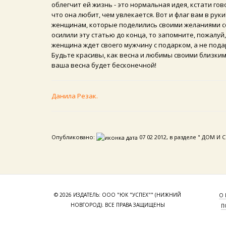
облегчит ей жизнь - это нормальная идея, кстати го
что она любит, чем увлекается. Вот и флаг вам в ру
женщинам, которые поделились своими желаниями со 
осилили эту статью до конца, то запомните, пожалуй
женщина ждет своего мужчину с подарком, а не под
Будьте красивы, как весна и любимы своими близкими 
ваша весна будет бесконечной!
Данила Резак.
Опубликовано:
07 02 2012, в разделе " ДОМ И 
© 2026 ИЗДАТЕЛЬ: ООО "ЮК "УСПЕХ"" (НИЖНИЙ
О 
НОВГОРОД). ВСЕ ПРАВА ЗАЩИЩЕНЫ
П