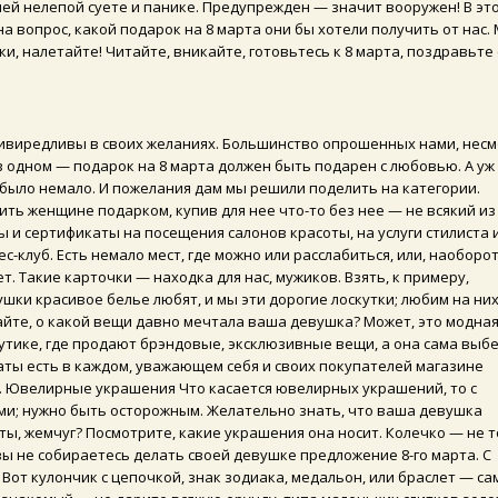
ей нелепой суете и панике. Предупрежден — значит вооружен! В эт
а вопрос, какой подарок на 8 марта они бы хотели получить от нас.
, налетайте! Читайте, вникайте, готовьтесь к 8 марта, поздравьте
ривиредливы в своих желаниях. Большинство опрошенных нами, несм
одном — подарок на 8 марта должен быть подарен с любовью. А уж
 было немало. И пожелания дам мы решили поделить на категории.
ить женщине подарком, купив для нее что-то без нее — не всякий из
ы и сертификаты на посещения салонов красоты,
на услуги стилиста 
-клуб. Есть немало мест, где можно или расслабиться, или, наоборот
т. Такие карточки — находка для нас, мужиков. Взять, к примеру,
шки красивое белье любят, и мы эти дорогие лоскутки; любим на ни
айте, о какой вещи давно мечтала ваша девушка? Может, это модна
 бутике, где продают брэндовые, эксклюзивные вещи, а она сама выб
аты есть в каждом, уважающем себя и своих покупателей магазине
. Ювелирные украшения Что касается ювелирных украшений, то с
ми; нужно быть осторожным. Желательно знать, что ваша девушка
ты, жемчуг? Посмотрите, какие украшения она носит. Колечко — не т
 вы не собираетесь делать своей девушке предложение 8-го марта. С
Вот кулончик с цепочкой, знак зодиака, медальон, или браслет — сам