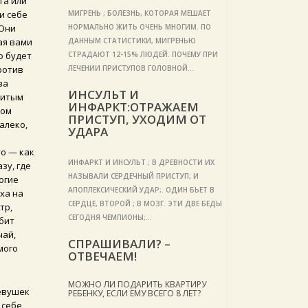
та или
и себе
МИГРЕНЬ ; БОЛЕЗНЬ, КОТОРАЯ МЕШАЕТ
 Они
НОРМАЛЬНО ЖИТЬ ОЧЕНЬ МНОГИМ. ПО
ая вами
ДАННЫМ СТАТИСТИКИ, МИГРЕНЬЮ
о будет
СТРАДАЮТ 12-15% ЛЮДЕЙ. ПОЧЕМУ ПРИ
ротив
ЛЕЧЕНИИ ПРИСТУПОВ ГОЛОВНОЙ…
ва
ИНСУЛЬТ И
витым
ИНФАРКТ:ОТРАЖАЕМ
ком
ПРИСТУП, УХОДИМ ОТ
алеко,
УДАРА
то — как
ИНФАРКТ И ИНСУЛЬТ ; В ДРЕВНОСТИ ИХ
зу, где
НАЗЫВАЛИ СЕРДЕЧНЫЙ ПРИСТУП; И
огие
АПОПЛЕКСИЧЕСКИЙ УДАР;. ОДИН БЬЕТ В
ха на
СЕРДЦЕ, ВТОРОЙ ; В МОЗГ. ЭТИ ДВЕ БЕДЫ
тр,
СЕГОДНЯ ЧЕМПИОНЫ;…
юбит
чай,
СПРАШИВАЛИ? –
мого
ОТВЕЧАЕМ!
МОЖНО ЛИ ПОДАРИТЬ КВАРТИРУ
девушек
РЕБЕНКУ, ЕСЛИ ЕМУ ВСЕГО 8 ЛЕТ?
 себе