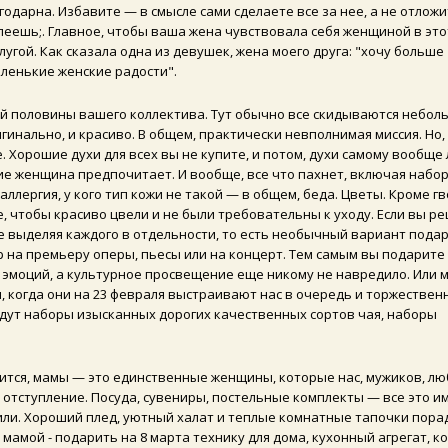
одарна. Избавите — в смысле сами сделаете все за нее, а не отложи
спеешь;. Главное, чтобы ваша жена чувствовала себя женщиной в это
лугой. Как сказала одна из девушек, жена моего друга: "хочу больше
аленькие женские радости".
ой половины вашего коллектива. Тут обычно все скидываются небол
гинально, и красиво. В общем, практически невполнимая миссия. Но,
 Хорошие духи для всех вы не купите, и потом, духи самому вообще
кие женщина предпочитает. И вообще, все что пахнет, включая набо
 аллергия, у кого тип кожи не такой — в общем, беда. Цветы. Кроме гв
, чтобы красиво цвели и не были требовательны к уходу. Если вы р
 выделяя каждого в отдельности, то есть необычный вариант подар
 на премьеру оперы, пьесы или на концерт. Тем самым вы подарите
эмоций, а культурное просвещение еще никому не навредило. Или 
м, когда они на 23 февраля выстраивают нас в очередь и торжествен
дут наборы изысканных дорогих качественных сортов чая, наборы
ится, мамы — это единственные женщины, которые нас, мужиков, лю
е отступление. Посуда, сувениры, постельные комплекты — все это и
арили. Хороший плед, уютный халат и теплые комнатные тапочки пор
 мамой - подарить на 8 марта технику для дома, кухонный агрегат, к