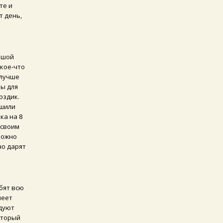
те и
т день,
ьшой
 кое-что
 лучше
ры для
оздик.
ешили
ка на 8
 своим
можно
но дарят
бят всю
меет
адуют
оторый