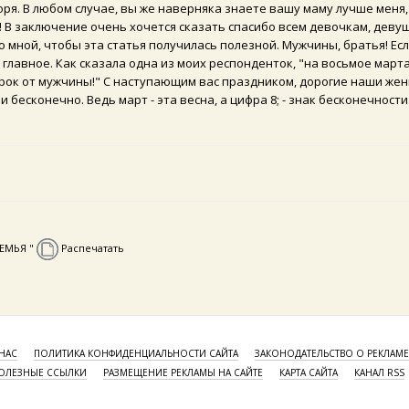
воря. В любом случае, вы же наверняка знаете вашу маму лучше меня
ки! В заключение очень хочется сказать спасибо всем девочкам, деву
мной, чтобы эта статья получилась полезной. Мужчины, братья! Ес
, главное. Как сказала одна из моих респонденток, "на восьмое март
арок от мужчины!" С наступающим вас праздником, дорогие наши же
бесконечно. Ведь март - эта весна, а цифра 8; - знак бесконечности
СЕМЬЯ "
Распечатать
НАС
ПОЛИТИКА КОНФИДЕНЦИАЛЬНОСТИ САЙТА
ЗАКОНОДАТЕЛЬСТВО О РЕКЛАМЕ
ОЛЕЗНЫЕ ССЫЛКИ
РАЗМЕЩЕНИЕ РЕКЛАМЫ НА САЙТЕ
КАРТА САЙТА
КАНАЛ RSS