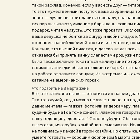
такой расклад. Конечно, если у вас есть друг — гитар
то этот мужественный поступок ваша избранница точ
знает — лучше не стоит дарить серенаду, она наверня
сих пор вызывают умиление у барышень, если вы пис
подарок, читая наизусть. Это тоже прокатит. Экслюз
ваша девушка не боится за фигуру и любит сладкое
в костюмы вашей любимой эпохи или тематики, посм
Конечно, это высший пилотаж, и далеко не для всех,
отказался бы принять ванну с лепестами роз, ужин 
было также желание покататься на лимузине по город
стоимость поездки обычно включен и бар. Кто-то за
на работе от зависти лопнули;. Из экстремальных же
катание на американских горках.
Что подарить на 8 марта жене
Все, что написано выше — относится и к нашим драг
Это тот случай, когда можно не жалеть денег на под
давно мечтала — гаджет: фото или видеокамеру, п
куда-нибудь на Гоа тоже сойдет. Главное не говорить 
нашу годовщину, дорогая..." С вас не убудет. С быто
пылесосов, мясорубок, комбайнов... Умоляю вас. Иск
не появилась у каждой второй хозяйки. Но опять же
умеете готовить — хорошим сюрпризом 8 марта стан