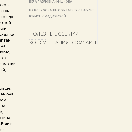
ВЕРА ПАВЛОВНА ФИШНОВА
 кота,
 этом
НА ВОПРОС НАШЕГО ЧИТАТЕЛЯ ОТВЕЧАЕТ
тоже до
ЮРИСТ ЮРИДИЧЕСКОЙ…
е свой
если
ПОЛЕЗНЫЕ ССЫЛКИ
рядится
ептам.
КОНСУЛЬТАЦИЯ В ОФЛАЙН
 не
ногие,
то в
девчонки
ой,
ольше.
чем она
оем
 за
к,
ковина
.Если вы
ите