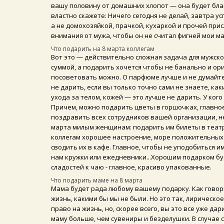
вашу половину от домашних хлопот — она будет благ
властно скажете: Ничего сегодня не делай, завтра у
а не домохозяйкой, прачкой, кухаркой и прочей прис
внимания от мужа, чтобы он не считал фигней мои м
Что подарить на 8 марта коллегам
Вот это — действительно сложная задача для мужск
суммой, а подарить хочется чтобы не банально и ори
посоветовать можно. О парфюме лучше и не думайте.
не дарить, если вы только точно сами не знаете, ка
ухода за телом, кожей — это лучше не дарить. У кого
Причем, можно подарить цветы в горшочках, главное
поздравить всех сотрудников вашей организации, не
марта милым женщинам: подарить им билеты в театр
коллегам хорошее настроение, море положительных 
сводить их в кафе. Главное, чтобы не уподобиться и
нам кружки или ежедневники...Хорошим подарком бу
сладостей к чаю - главное, красиво упакованные.
Что подарить маме на 8 марта
Мама будет рада любому вашему подарку. Как говор
жизнь, какими бы мы не были. Но это так, лирическо
право на жизнь, но, скорее всего, вы это все уже д
маму больше, чем сувениры и безделушки. В случае с