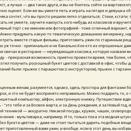
ист, а лучше — два таких друга, и вы не боитесь сойти за мартовского
но оценит. Если же вы умеете петь и играть на гитаре и девушка об
ка сочтет, что вы просто решили легко отделаться;. Стихи, кстати, 
ать не умеете, заучите наизусть кого-нибудь из классиков и вручит
ивный торт с ее именем или фотографией - тоже отличный вариант, 
. Можно придумать какую-то тематическую домашнюю вечеринку, на
отреть вместе старые фильмы, приготовить ужин по старинным рец
 но уж точно - оригинально и не банально.Кое-кто из опрошенных дам
при свечах в ресторане — неувядающая классика, которую назвали м
у. - прекрасная возможность приятно провести время, тем более, ч
хотел получить роскошный букет цветов с доставкой в офис, чтобы 
ланий были: прыжок с парашютом (с инструктором), прыжок с тарзанк
оценным женам, разумеется, однако, здесь простора для фантазии б
арок, и это не будет воспринято неправильно. Можно подарить то, о 
ланшетный компьютер, айфон, электронную книжку. Путешествие вдв
- "это тебе и за Восмое марта, и за День рождения, и за Новый год, и
вой техникой — аккуратно. Никакой посуды, кружек, чашек, сковородо
лючение - мультиварка, например. И то, только пока эта модная шту
, без букета цветов — даже не стоит пытаться дарить подобные вещи
ет приготовленный вами ужин, и вообще, если в этот день вы избав