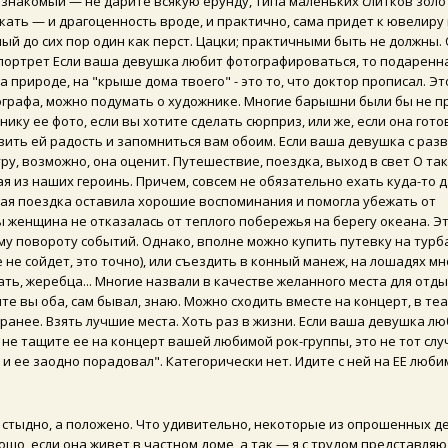
й знакомый — не дарите всякую ерунду, типа маленьких слитков золо
кать — и драгоценность вроде, и практично, сама придет к ювелиру 
мый до сих пор один как перст. Цацки; практичными быть не должны.
портрет Если ваша девушка любит фотографироваться, то подаренн
а природе, на "крыше дома твоего" - это то, что доктор прописал. Эт
тографа, можно подумать о художнике. Многие барышни были бы не п
ику ее фото, если вы хотите сделать сюрприз, или же, если она гото
вить ей радость и запомниться вам обоим. Если ваша девушка с раз
у, возможно, она оценит. Путешествие, поездка, выход в свет О та
я из наших героинь. Причем, совсем не обязательно ехать куда-то д
кая поездка оставила хорошие воспоминания и помогла убежать от
ы женщина не отказалась от теплого побережья на берегу океана. Э
му повороту событий. Однако, вполне можно купить путевку на турба
е не сойдет, это точно), или съездить в конный манеж, на лошадях мн
ать, жеребца... Многие назвали в качестве желанного места для отды
те вы оба, сам бывал, знаю.
Можно сходить вместе на концерт, в теа
аранее. Взять лучшие места. Хоть раз в жизни. Если ваша девушка л
, не тащите ее на концерт вашей любимой рок-группы, это не тот слу
 и ее заодно порадовал". Категорически нет. Идите с ней на ЕЕ люби
е стыдно, а положено. Что удивительно, некоторые из опрошенных 
шо, если она живет в частном доме, а так — я с трудом представляю