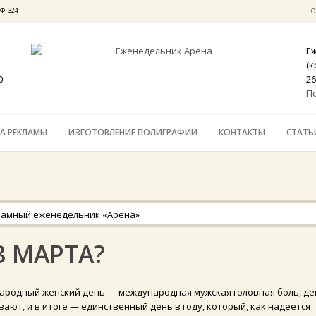
Ф. 324
О
Е
(
0.
26
П
А РЕКЛАМЫ
ИЗГОТОВЛЕНИЕ ПОЛИГРАФИИ
КОНТАКТЫ
СТАТЬ
8 МАРТА?
народный женский день — международная мужская головная боль, де
ают, и в итоге — единственный день в году, который, как надеется