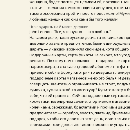
женщина, будет посвящен целиком ей, посвящен наш
статье — желания самих женщин и девушек, ответы н
такого эксклюзива пройти просто невозможно! Мужики
любимых женщин как они сами бы того желали!
Что подарить на 8 марта девушке
John Lennon:
“Все, что нужно — это любовь”
На самом деле, наши русские девчата не слишком п
довольно разные предпочтения, были единодушны в 
дарить — у каждой возникли свои идеи, хотя общего
Подарочные карты, сертификаты Не секрет, что угод
решится. Поэтому нам в помощь — подарочные карт
парикмахера, в спа-салон,годовой абонемент в фитнес
привести себя в форму, смотря что девушка планируе
подарочные карты магазинов женского белья. И деву
созерцать. Фантазию ограничивать не стоит, подум
сумочка, туфли, какой-то аксессуар? Купите карту в
себе, что ей нравится. Сейчас подарочные сертифик
косметики, ювелирном салоне, спортивном магазине
колечками, сережками, браслетами и прочими цацка
предпочитает — серебро, золото, платину, бриллиан
подарок, чтобы его дарить в этот день, если только
сережками тоже довольно сложно, можно не угадать. 