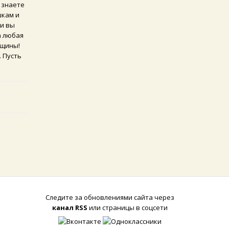
, знаете
шкам и
ли вы
а любая
нщины!
. Пусть
Следите за обновлениями сайта через
канал RSS
или страницы в соцсети