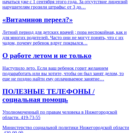
начаться уже с 1 сентября этого года. За отсутствие лицензий
нарушителям грозили штрафы: от 3 до…
«Витаминов переел?»
Летний период для детских врачей ; пора неспокойная, как и
для многих родителей. Часто они не могут понять, что с их
чадом, почему ребенок вдруг покрылся…
О работе летом и не только
Наступило лето. Если ваш ребенок горит желанием
подзаработать или вы хотите, чтобы он был занят делом, то
еще не поздно найти ему оплачиваемое занятие…
ПОЛЕЗНЫЕ ТЕЛЕФОНЫ /
социальная помощь
Уполномоченный по правам человека в Нижегородской
области. 419-73-55
Министерство социальной политики Нижегородской области
.439-09-09