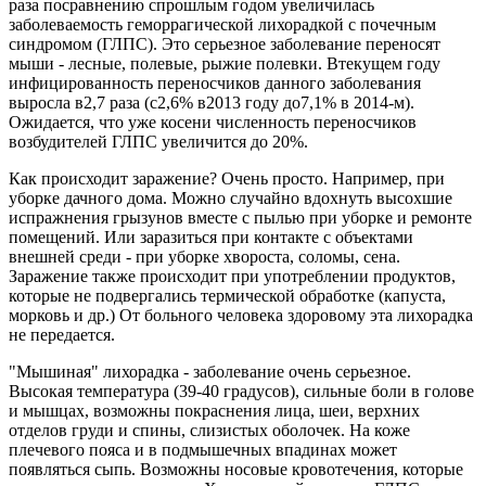
раза посравнению спрошлым годом увеличилась
заболеваемость геморрагической лихорадкой с почечным
синдромом (ГЛПС). Это серьезное заболевание переносят
мыши - лесные, полевые, рыжие полевки. Втекущем году
инфицированность переносчиков данного заболевания
выросла в2,7 раза (с2,6% в2013 году до7,1% в 2014-м).
Ожидается, что уже косени численность переносчиков
возбудителей ГЛПС увеличится до 20%.
Как происходит заражение? Очень просто. Например, при
уборке дачного дома. Можно случайно вдохнуть высохшие
испражнения грызунов вместе с пылью при уборке и ремонте
помещений. Или заразиться при контакте с объектами
внешней среди - при уборке хвороста, соломы, сена.
Заражение также происходит при употреблении продуктов,
которые не подвергались термической обработке (капуста,
морковь и др.) От больного человека здоровому эта лихорадка
не передается.
"Мышиная" лихорадка - заболевание очень серьезное.
Высокая температура (39-40 градусов), сильные боли в голове
и мышцах, возможны покраснения лица, шеи, верхних
отделов груди и спины, слизистых оболочек. На коже
плечевого пояса и в подмышечных впадинах может
появляться сыпь. Возможны носовые кровотечения, которые