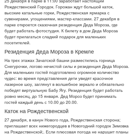
25 декабря в парке в 11:00 заработает настоящий
Рождественский Городок. Горожан ждут большой каток,
высокие катальные горки, Рождественская ярмарка с
сувенирами, угощениями, мастер-классами. 27 декабря в
парке откроется сказочная резиденция Деда Мороза, где
будет работать фотостудия. К билету в дом Деда Мороза
будет прилагаться сладкий подарок для маленьких
посетителей.
Резиденция Деда Мороза в Кремле
На трех этажах Зачатской башни разместились горница
Снегурочки, логово нечистой силы и резиденция Деда Мороза.
Для маленьких гостей подготовлено огромное количество
чудес: во время представления дети увидят красочное
лазерное шоу, заглянут в волшебное зеркало и обязательно
победят виртуальную Бабу Ягу. Резиденция будет работать
ровно месяц, до 15 января. Дед Мороз будет принимать
гостей каждый день с 10.00 до 20.00.
Каток на Рождественской
27 декабря, в канун Нового года, Рождественская сторона;
приглашает всех нижегородцев в Новогодний городок Зимовка
на Рождественской;. Если плюсовая погода не нарушит планы