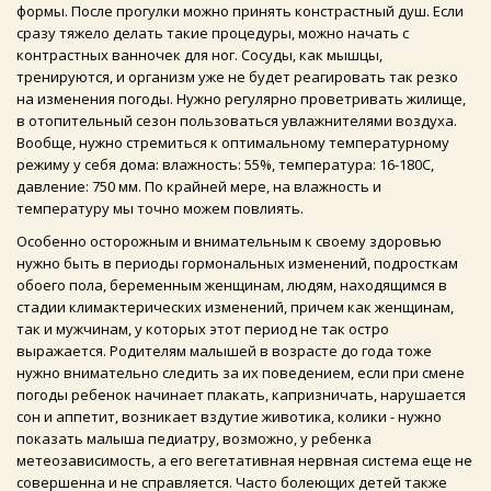
формы. После прогулки можно принять констрастный душ. Если
сразу тяжело делать такие процедуры, можно начать с
контрастных ванночек для ног. Сосуды, как мышцы,
тренируются, и организм уже не будет реагировать так резко
на изменения погоды. Нужно регулярно проветривать жилище,
в отопительный сезон пользоваться увлажнителями воздуха.
Вообще, нужно стремиться к оптимальному температурному
режиму у себя дома: влажность: 55%, температура: 16-180C,
давление: 750 мм. По крайней мере, на влажность и
температуру мы точно можем повлиять.
Особенно осторожным и внимательным к своему здоровью
нужно быть в периоды гормональных изменений, подросткам
обоего пола, беременным женщинам, людям, находящимся в
стадии климактерических изменений, причем как женщинам,
так и мужчинам, у которых этот период не так остро
выражается. Родителям малышей в возрасте до года тоже
нужно внимательно следить за их поведением, если при смене
погоды ребенок начинает плакать, капризничать, нарушается
сон и аппетит, возникает вздутие животика, колики - нужно
показать малыша педиатру, возможно, у ребенка
метеозависимость, а его вегетативная нервная система еще не
совершенна и не справляется. Часто болеющих детей также