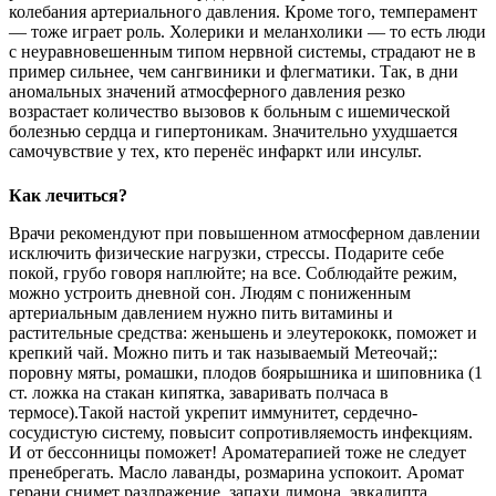
колебания артериального давления. Кроме того, темперамент
— тоже играет роль. Холерики и меланхолики — то есть люди
с неуравновешенным типом нервной системы, страдают не в
пример сильнее, чем сангвиники и флегматики.
Так, в дни
аномальных значений атмосферного давления резко
возрастает количество вызовов к больным с ишемической
болезнью сердца и гипертоникам. Значительно ухудшается
самочувствие у тех, кто перенёс инфаркт или инсульт.
Как лечиться?
Врачи рекомендуют при повышенном атмосферном давлении
исключить физические нагрузки, стрессы. Подарите себе
покой, грубо говоря наплюйте; на все. Соблюдайте режим,
можно устроить дневной сон. Людям с пониженным
артериальным давлением нужно пить витамины и
растительные средства: женьшень и элеутерококк, поможет и
крепкий чай. Можно пить и так называемый Метеочай;:
поровну мяты, ромашки, плодов боярышника и шиповника (1
ст. ложка на стакан кипятка, заваривать полчаса в
термосе).Такой настой укрепит иммунитет, сердечно-
сосудистую систему, повысит сопротивляемость инфекциям.
И от бессонницы поможет!
Ароматерапией тоже не следует
пренебрегать. Масло лаванды, розмарина успокоит. Аромат
герани снимет раздражение, запахи лимона, эвкалипта