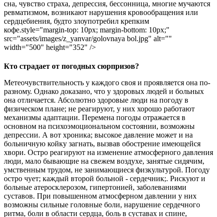
сна, чувство страха, депрессия, бессонница, многие мучаются
ревматизмом, возникают нарушения кровообращения или
сердцебиения, будто злоупотребил крепким
кофе.style="margin-top: 10px; margin-bottom: 10px;"
src="assets/images/z_yanvar/golovnaya bol.jpg" alt=""
width="500" height="352" />
Кто страдает от погодных сюрпризов?
Метеочувствительность у каждого своя и проявляется она по-
разному. Однако доказано, что у здоровых людей и больных
она отличается. Абсолютно здоровые люди на погоду в
физическом плане; не реагируют, у них хорошо работают
механизмы адаптации. Перемена погоды отражается в
основном на психоэмоциональном состоянии, возможны
депрессии. А вот хроника; высокое давление может и на
больничную койку загнать, вызвав обострение имеющейся
хвори. Остро реагируют на изменение атмосферного давления
люди,
мало бывающие на свежем воздухе, занятые сидячим,
умственным трудом, не занимающиеся физкультурой. Погоду
остро чует; каждый второй больной - сердечник;. Рискуют и
больные атеросклерозом, гипертонией, заболеваниями
суставов. При повышенном атмосферном давлении у них
возможны сильные головные боли, нарушение сердечного
ритма, боли в области сердца, боль в суставах и спине,