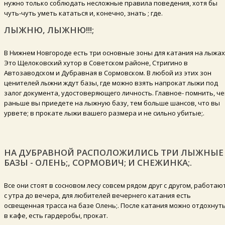
нужно только соблюдать несложные правила поведения, хотя бы
чуть-чуть уметь кататься и, конечно, знать ; где.
ЛЫЖНЮ, ЛЫЖНЮ!!!;
В Нижнем Новгороде есть три основные зоны для катания на лыжах
Это Щелоковский хутор в Советском районе, Стригино в
Автозаводском и Дубравная в Сормовском. В любой из этих зон
ценителей лыжни ждут базы, где можно взять напрокат лыжи под
залог документа, удостоверяющего личность. Главное- помнить, ч
раньше вы приедете на лыжную базу, тем больше шансов, что вы
урвете; в прокате лыжи вашего размера и не сильно убитые;.
НА ДУБРАВНОЙ РАСПОЛОЖИЛИСЬ ТРИ ЛЫЖНЫЕ
БАЗЫ - ОЛЕНЬ;, СОРМОВИЧ; И СНЕЖИНКА;.
Все они стоят в сосновом лесу совсем рядом друг с другом, работаю
с утра до вечера, для любителей вечернего катания есть
освещенная трасса на базе Олень;. После катания можно отдохнут
в кафе, есть гардеробы, прокат.