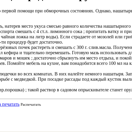
 первой помощи при обморочных состояниях. Однако, нашатырь 
ь, натерев место укуса смесью равного количества нашатырного 
пирта смешать с 4 ст.л. лимонного сока ; пропитать ватку и при
чайная ложка на литр воды). Если страдаете от мозолей или гри
5-ти процедур будет достаточно.
ерёзовых почек растереть и смешать с 300 г. слив.масла. Получ
мл кефира и тщательно перемешать. Готовую мазь использовать д
аров и мошек ; достаточно сбрызнуть им место отдыха, и покой 
. Помойте мебель на кухне, вам понадобится всего 100 мл на к
блюдечки во всех комнатах. В них налейте немного нашатыря. Зап
рьбе с медведкой. При посадке рассады под каждый кустик выли
ир.порошка) ; такой раствор в садовом опрыскивателе станет ор
Распечатать