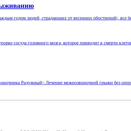
выживанию
каждым годом людей, страдающих от весенних обострений;, все
порке сосуда головного мозга, которое приводит к смерти клето
оночника Радужный;: Лечение межпозвоночной грыжи без опер