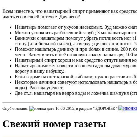
Всем известно, что нашатырный спирт применяют как средство
иметь его в своей аптечке. Для чего?
Нашатырь помогает от укусов насекомых. Зуд можно снят
Можно успокоить разболевшийся зуб ; 3 мл нашатырного с
Ванночки с нашатырем помогут убрать потливость ног (1 
стопу (или больной палец), а сверху ; целлофан и носок. 
Поможет нашатырь дачнику и при болях в спине. 200 г. б
месте. Затем влить в неё столовую ложку нашатыря, 100 
Нашатырный спирт хорош и как средство отпугивания ком
Нашатырь поможет извести в вашем садовом доме муравьев
дорогу в вашу избушку.
Если в доме пахнет краской, табаком, нужно расставить 
Некоторые дачники советуют использовать нашатырь в бо
воды). Рассада уцелеет.
Две ст.л. нашатыря на ведро воды и ложечка шампуня (ст
Опубликовано:
16 06 2015, в разделе " ЗДОРОВЬЕ "
Свежий номер газеты