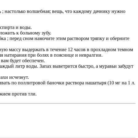
; настолько волшебная; вещь, что каждому дачнику нужно
спирта и воды.
ложить к больному зубу.
бка ; перед сном намочите этим раствором тряпку и оберните
енную массу выдержать в течение 12 часов в прохладном темном
ля натирания при болях в пояснице и невралгии.
вам будет обеспечен.
аждый литр воды. Запах выветрится быстро, а муравьи забудут
ахи исчезнут.
вать по поллитровой баночки раствора нашатыря (10 мг на 1 л.
ужием против тли.