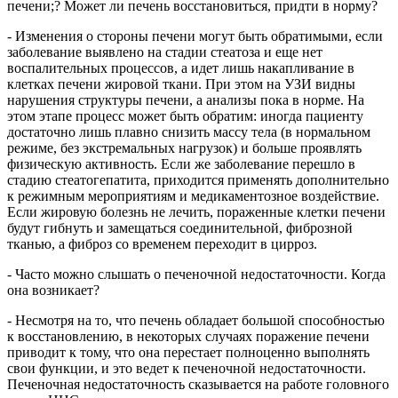
печени;? Может ли печень восстановиться, придти в норму?
- Изменения о стороны печени могут быть обратимыми, если
заболевание выявлено на стадии стеатоза и еще нет
воспалительных процессов, а идет лишь накапливание в
клетках печени жировой ткани. При этом на УЗИ видны
нарушения структуры печени, а анализы пока в норме. На
этом этапе процесс может быть обратим: иногда пациенту
достаточно лишь плавно снизить массу тела (в нормальном
режиме, без экстремальных нагрузок) и больше проявлять
физическую активность. Если же заболевание перешло в
стадию стеатогепатита, приходится применять дополнительно
к режимным мероприятиям и медикаментозное воздействие.
Если жировую болезнь не лечить, пораженные клетки печени
будут гибнуть и замещаться соединительной, фиброзной
тканью, а фиброз со временем переходит в цирроз.
- Часто можно слышать о печеночной недостаточности. Когда
она возникает?
- Несмотря на то, что печень обладает большой способностью
к восстановлению, в некоторых случаях поражение печени
приводит к тому, что она перестает полноценно выполнять
свои функции, и это ведет к печеночной недостаточности.
Печеночная недостаточность сказывается на работе головного