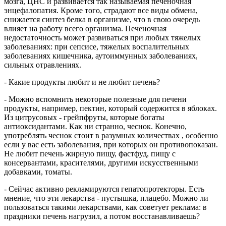
мозга, ЦНС и развивается так называемая печеночная
энцефалопатия. Кроме того, страдают все виды обмена,
снижается синтез белка в организме, что в свою очередь
влияет на работу всего организма. Печеночная
недостаточность может развиваться при любых тяжелых
заболеваниях: при сепсисе, тяжелых воспалительных
заболеваниях кишечника, аутоиммунных заболеваниях,
сильных отравлениях.
- Какие продукты любит и не любит печень?
- Можно вспомнить некоторые полезные для печени
продукты, например, пектин, который содержится в яблоках.
Из цитрусовых - грейпфруты, которые богаты
антиоксидантами. Как ни странно, чеснок. Конечно,
употреблять чеснок стоит в разумных количествах , особенно
если у вас есть заболевания, при которых он противопоказан.
Не любит печень жирную пищу, фастфуд, пищу с
консервантами, красителями, другими искусственными
добавками, томаты.
- Сейчас активно рекламируются гепатопротекторы. Есть
мнение, что эти лекарства - пустышка, плацебо. Можно ли
пользоваться такими лекарствами, как советует реклама: в
праздники печень нагрузил, а потом восстанавливаешь?