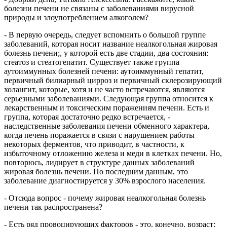
болезни печени не связаны с заболеваниями вирусной
природы и злоупотреблением алкоголем?
- В первую очередь, следует вспомнить о большой группе
заболеваний, которая носит название неалкогольная жировая
болезнь печени;, у которой есть две стадии, два состояния:
стеатоз и стеатогепатит. Существует также группа
аутоиммунных болезней печени: аутоиммунный гепатит,
первичный билиарный цирроз и первичный склерозирующий
холангит, которые, хотя и не часто встречаются, являются
серьезными заболеваниями. Следующая группа относится к
лекарственным и токсическим поражениям печени. Есть и
группа, которая достаточно редко встречается, -
наследственные заболевания печени обменного характера,
когда печень поражается в связи с нарушением работы
некоторых ферментов, что приводит, в частности, к
избыточному отложению железа и меди в клетках печени. Но,
повторюсь, лидирует в структуре данных заболеваний
жировая болезнь печени. По последним данным, это
заболевание диагностируется у 30% взрослого населения.
- Отсюда вопрос - почему жировая неалкогольная болезнь
печени так распространена?
- Есть ряд провоцирующих факторов - это, конечно, возраст: