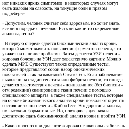
нет никаких ярких симптомов, в некоторых случаях могут
быть жалобы на слабость, на тянущие боли в правом
подреберье.
- Допустим, человек считает себя здоровым, но хочет знать,
все ли в порядке с печенью. Есть ли какие-то современные
анализы, тесты?
- В первую очередь сдается биохимический анализ крови,
который может выявить повышение ферментов печени, что
укажет на наличие проблемы. Затем делается УЗИ печени -
жировая болезнь на УЗИ дает характерную картину. Можно
сделать МРТ. Существуют также определенные тесты,
которые представляют собой набор биохимических
показателей - так называемый СтеатоТест. Если заболевание
выявлено на стадии гепатита или фиброза печени, то иногда
делается эластометрия печени - неинвазивное (без биопсии -
отм.редакции) сканирование ткани печени с помощью
специального аппарата, а также специальные тесты, которые
на основе биохимического анализа крови позволяют оценить
состояние ткани печени - ФиброТест. Это дорогие анализы,
но высокоинформативные. Но, повторюсь, для начала
достаточно сдать биохимический анализ крови и пройти УЗИ.
- Каков прогноз при диагнозе жировая неалкогольная болезнь