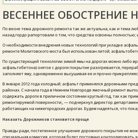
ВЕСЕННЕЕ ОБОСТРЕНИЕ 
По весне тема дорожного ремонта так же актуальна, как и тема л
назад гордо рапортовали о том, что средства освоены полностью; 
О необходимости внедрения новых технологий при укладке асфаль
ремонте Молитовского моста был использован литой; асфальтобет
По существующей технологии зимой ямы на дорогах можно либо вр
асфальтобетона) снятое с дороги покрытие разогревается, перераб
заполняет яму, одновременно высушивая ее и прочно прикрепляясь
В январе 2012 года холодный; асфальт применялся дорожными пре
районах. С начала года в Нижнем Новгороде ямочный ремонт выпол
содержать дороги в приличном состоянии круглый год, так как п
ремонтируемой поверхности;, — подчеркнул директор департамент
работающих на нижегородских дорогах. Будем надеяться, что пока; 
Наказать Дорожников становится проще
Правды ради, постепенное улучшение дорожного покрытия не может 
специальная комиссия, которая будет постоянно контролировать х