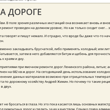
НА ДОРОГЕ
юбви. В поле зрения различных инстанций она возникает вновь и вн
и ремонт проведен на должном уровне;. Но как только сходит снег… 
та говорят и пишут немало. И отрадно, что вроде бы даже что-то 
он.
еменно закладывать брусчаткой, либо применять холодный; или лит
атывается, затем в него добавляются битум и щебень для прочности.
 к краям и дну.
дприятиями при ямочном ремонте дорог Ленинского района, литые; 
нен на 682 кв.м дорог. На сегодняшний день использование холодно
рименение данных материалов возможно при отрицательных температ
а по дорожному хозяйству Андрей Жижин. Но почему-то такие реци
в двух.
не бросаться в глаза. Но это пока касается лишь основных магистра
од ремонтных дорог и следить за их качеством. Однако глава админ