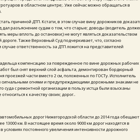
ротуаров в областном центре;. Уже сейчас можно обращаться в
.
стать причиной ДТП. Кстати, в этом случае вину дорожников доказат
д дал разъяснение судам о том, что старые; доводы (водитель долже
ть меры вплоть до остановки;) не могут являться доказательством
 дороге. Также Верховный Суд подчеркивает, что, согласно
том случае ответственность за ДТП ложится на представителей
товладельца компенсацию за поврежденное по вине дорожных рабочих
 работ был снят верхний слой асфальта, демонтирован бордюрный
ня проезжей части вместо 2 см, положенных по ГОСТу. Исполнитель
ми сигнальными огнями и предупреждающими дорожными знаками не
го суда с ремонтной организации в пользу истца были взысканы
относиться к качеству своих; дорог..
т автомобильных дорог Нижегородской области до 2014 года обещают
 13000 км. В настоящее время около 9000 км дорог находятся в
в условиях постоянного увеличения интенсивности дорожного