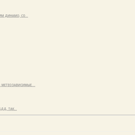
КИМ ДИНАМО; СО…
 — МЕТЕОЗАВИСИМЫЕ.…
БДД, ТАК…