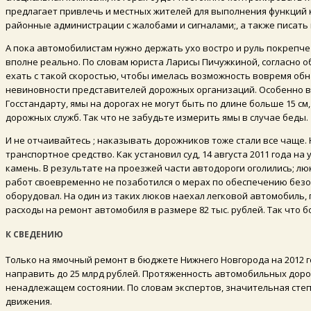
предлагает привлечь и местных жителей для выполнения функций 
районные администрации с жалобами и сигналами;, а также писать 
А пока автомобилистам нужно держать ухо востро и руль покрепче 
вполне реально. По словам юриста Ларисы Пичужкиной, согласно об
ехать с такой скоростью, чтобы имелась возможность вовремя обн
невиновности представителей дорожных организаций. Особенно в т
Госстандарту, ямы на дорогах не могут быть по длине больше 15 см,
дорожных служб. Так что не забудьте измерить ямы в случае беды.
И не отчаивайтесь ; наказывать дорожников тоже стали все чаще.
транспортное средство. Как установил суд, 14 августа 2011 года
камень. В результате на проезжей части автодороги оголились; лю
работ своевременно не позаботился о мерах по обеспечению без
оборудовал. На один из таких люков наехал легковой автомобиль,
расходы на ремонт автомобиля в размере 82 тыс. рублей. Так что бо
К СВЕДЕНИЮ
Только на ямочный ремонт в бюджете Нижнего Новгорода на 2012 г
направить до 25 млрд рублей. Протяженность автомобильных дорог 
ненадлежащем состоянии. По словам экспертов, значительная сте
движения.