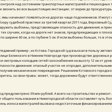
контроля над состоянием транспортных магистралей и пешеходных т
и звонить во все вышестоящие инстанции ; от мэрии до прокуратуры
; ямы начинают появляться на дорогах чаще подснежников. И могут 
зору судебной практики за третий квартал 2011 года, Верховный Су
аружить выбоины, представляющие опасность для движения; и приня
ех случаях, когда на дороге нет знаков, предупреждающих о плохой
 по ширине 60 см, а по глубине 5 см. И если выбоины больше, то в э
 Недавний пример ; из Кстова. Городской суд взыскал в пользу ав
 на улице Белинского в Нижнем Новгороде при производстве дорожных
ки смотровых колодцев сетей газоснабжения на высоту 12 см от уров
опасности движения: опасный участок не огородил, дополнительны
 получив механические повреждения. Решением Кстовского городско
ритесь за свои права ; может, тогда дорожники будут ответственнее 
од предусмотрено 39 млн рублей. А всего на строительство и ремон
общего пользования в Нижегородской области составляет чуть более
пень износа магистралей вызвана недостаточным финансированием 