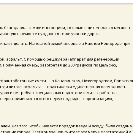
овь благодаря… тем же инстанциям, которые еще несколько месяцев
зачастую в ремонте нуждаются те же участки дорог.
начинают делать. Нынешней зимой впервые в Нижнем Новгороде при
ой; асфальт. С помощью рециклера (аппарат для регенерации
 Полученная смесь, разогретая до 200 градусов по Цельсию,
асфальтобетонные смеси — в Канавинском, Нижегородском, Приокско
го; и литого; асфальта — практически единственная возможность
урах и не требует специальных подготовительных работ на
клеры применяются всего в двух подрядных организациях,
лей. Для того, чтобы навести порядок везде и всюду, была создана
истрации города Олег Кондрашов считает эту меру недостаточной и